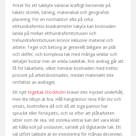
Priset för ett takbyte varierar kraftigt beroende på
takets storlek, lutning, materialval och geografisk
placering. För en normalstor villa på cirka
etthundrafemtio kvadratmeter takyta kan kostnaden
landa på mellan etthundrafemtiotusen och
trehundrafemtiotusen kronor inklusive material och
arbete. Tegel och betong är generellt billigare än plåt
och skiffer, och komplexa tak med många vinklar och
detaljer kostar mer än enkla sadeltak. Rot-avdrag går att
få för takarbete, vilket minskar kostnaden med trettio
procent på arbetskostnaden, medan materialet inte
omfattas av avdraget.
Ett nytt
tegeltak Stockholm
kräver inte mycket underhåll,
men lite tillsyn är bra. Håll hängrännor rena från löv och
smuts, kontrollera då och då att inga pannor har
spruckit eller förskjutits, och se efter att plåtarbeten
sitter som de ska. Vid snörika vintrar kan det vara klokt
att hålla koll på snölasten, särskilt på låglutande tak. Ett
väl utfört takbyte är en investering för många decennier,