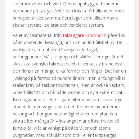
tar emot väder och vind. Denna uppbyggnad varierar
beroende på taktyp, ålder och lokala förhållanden, men
principen är densamma: flera lager som tillsammans
skapar ett tätt, isolerat och ventilerat system.
Valet av takmaterial från
takläggare Stockholm
påverkar
både utseende, livslängd, pris och underhållsbehov. De
vanligaste alternativen i Sverige är lertegel,
betongpannor, plåt, takpapp och skiffer. Lertegel är det
klassiska svenska takmaterialet, tillverkat av bränd lera
och finns i en mängd olika former och färger. Det har en
livslängd på femtio till hundra år eller mer, är tungt vilket
ställer krav på takkonstruktionen, men är också vackert,
underhållsfritt och tål både värme och kyla extremt väl.
Betongpannor är ett billigare alternativ som liknar tegel i
utseende men väger ännu mer, tillverkas av armerad
betong och har god beständighet även om ytan kan
vittra efter många år – livslängden är oftast trettio till
femtio år. Plåt är vanligt på både villor och större
byggnader, med stålplåt som zink- eller färgbeläggs