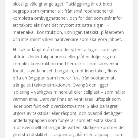
plötsligt väldigt angeläget. Takläggning är ett brett
begrepp som rymmer allt från små reparationer till
kompletta ombyggnationer, och för den som står inför
ett takprojekt finns det mycket att sätta sig in i –
materialval, konstruktion, lutningar, tätskikt, plåtarbeten
och inte minst vilken hantverkare som ska göra jobbet.
Ett tak är långt ifrån bara det yttersta lagret som syns
utifrån. Under takpannorna eller plåten döljer sig en
komplex konstruktion med flera skikt som samverkar
för att skydda huset. Längst in, mot innertaket, finns
ofta en ångspärr som hindrar fukt från bostaden att
tränga ut i takkonstruktionen. Ovanpå den ligger
isolering – vanligtvis mineralull eller cellplast – som håller
värmen inne. Däröver finns en ventilerad luftspalt som
leder bort fukt och överskottsvärme. Själva bärlagret
utgörs av takstolar eller råspont, och ovanpå det ligger
underlagspappen som fungerar som ett extra skydd
mot eventuellt inträngande vatten. Slutligen kommer det
yttersta tätskiktet – takpannor, plåt eller takpapp – som