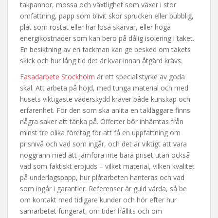
takpannor, mossa och växtlighet som växer i stor
omfattning, papp som blivit skör sprucken eller bubblig,
plåt som rostat eller har lösa skarvar, eller höga
energikostnader som kan bero på dålig isolering i taket.
En besiktning av en fackman kan ge besked om takets
skick och hur lång tid det är kvar innan åtgärd krävs.
Fasadarbete Stockholm
är ett specialistyrke av goda
skäl. Att arbeta på höjd, med tunga material och med
husets viktigaste väderskydd kräver både kunskap och
erfarenhet. För den som ska anlita en takläggare finns
några saker att tänka på. Offerter bör inhämtas från
minst tre olika företag för att få en uppfattning om
prisnivå och vad som ingår, och det är viktigt att vara
noggrann med att jämföra inte bara priset utan också
vad som faktiskt erbjuds – vilket material, vilken kvalitet
på underlagspapp, hur plåtarbeten hanteras och vad
som ingår i garantier. Referenser är guld värda, så be
om kontakt med tidigare kunder och hör efter hur
samarbetet fungerat, om tider hållits och om