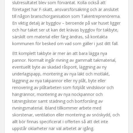
slutresultatet blev som förväntat. Kolla också att
företaget har F-skatt, ansvarsförsäkring och är anslutet
till någon branschorganisation som Takentreprenörerna.
En viktig detalj är bygglov – beroende på var huset ligger
och hur taket ser ut kan det krävas bygglov för takbyte,
särskilt om material eller färg ändras, så kontakta
kommunen för besked om vad som gäller i just ditt fall.
Ett komplett takbyte är mer än att bara lägga nya
pannor. Normalt ingår rivning av gammalt takmaterial,
eventuellt byte av skadad råspont, läggning av ny
underlagspapp, montering av nya läkt och motläkt,
läggning av nya takpannor eller ny plåt, byte eller
renovering av plåtarbeten som fotplåt vindskivor och
hängrännor, montering av nya nockpannor och
tätningslister samt städning och bortforsling av
rivningsmaterial. Ibland tillkommer arbete med
skorstenar, ventilation eller montering av snöskydd, och
allt bör finnas specificerat i offerten så att det inte
uppstår oklarheter när väl arbetet är igång.