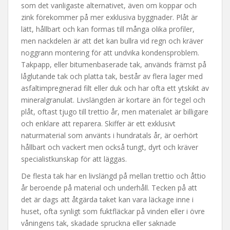
som det vanligaste alternativet, även om koppar och
zink förekommer på mer exklusiva byggnader. Plåt är
lätt, hållbart och kan formas till många olika profiler,
men nackdelen är att det kan bullra vid regn och kräver
noggrann montering för att undvika kondensproblem.
Takpapp, eller bitumenbaserade tak, används främst på
låglutande tak och platta tak, består av flera lager med
asfaltimpregnerad filt eller duk och har ofta ett ytskikt av
mineralgranulat. Livslängden är kortare än för tegel och
plåt, oftast tjugo till trettio år, men materialet är billigare
och enklare att reparera. Skiffer är ett exklusivt
naturmaterial som använts i hundratals år, är oerhört
hållbart och vackert men också tungt, dyrt och kräver
specialistkunskap för att läggas.
De flesta tak har en livslängd på mellan trettio och åttio
år beroende på material och underhåll. Tecken på att
det är dags att åtgärda taket kan vara läckage inne i
huset, ofta synligt som fuktfläckar på vinden eller i övre
våningens tak, skadade spruckna eller saknade