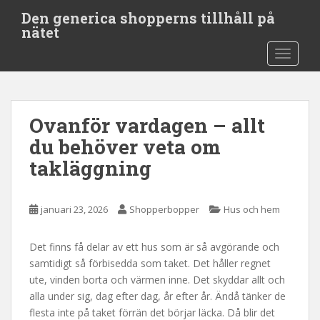
S
Den generica shopperns tillhåll på
k
nätet
i
TOGGLE
p
t
o
m
Ovanför vardagen – allt
a
i
du behöver veta om
n
takläggning
c
o
n
januari 23, 2026
Shopperbopper
Hus och hem
t
e
Det finns få delar av ett hus som är så avgörande och
n
samtidigt så förbisedda som taket. Det håller regnet
t
ute, vinden borta och värmen inne. Det skyddar allt och
alla under sig, dag efter dag, år efter år. Ändå tänker de
flesta inte på taket förrän det börjar läcka. Då blir det