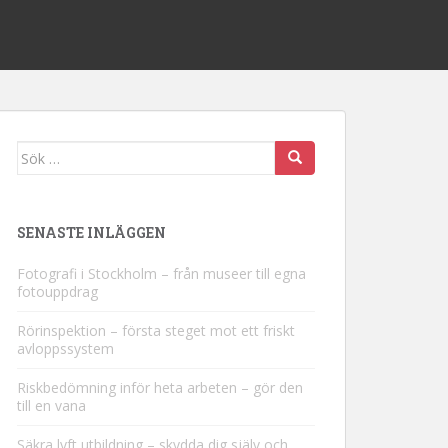
Sök efter:
SENASTE INLÄGGEN
Fotografi i Stockholm – från museer till egna
fotouppdrag
Rörinspektion – första steget mot ett friskt
avloppssystem
Riskbedömning inför heta arbeten – gör den
till en vana
Säkra lyft utbildning – skydda dig själv och