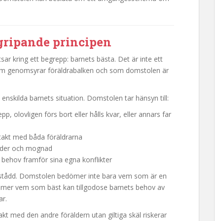
rgripande principen
sar kring ett begrepp: barnets bästa. Det är inte ett
 som genomsyrar föräldrabalken och som domstolen är
nskilda barnets situation. Domstolen tar hänsyn till:
pp, olovligen förs bort eller hålls kvar, eller annars far
takt med båda föräldrarna
ålder och mognad
 behov framför sina egna konflikter
örstådd. Domstolen bedömer inte bara vem som är en
dömer vem som bäst kan tillgodose barnets behov av
ar.
kt med den andre föräldern utan giltiga skäl riskerar