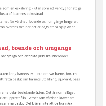
te som en eskalering – utan som ett verktyg för att ge
 olösta på barnens bekostnad.
systemet för vårdnad, boende och umgänge fungerar,
a överens och när det är dags att ta hjälp av en
nad, boende och umgänge
r tydliga och distinkta juridiska innebörder.
tten kring barnets liv – inte om var barnet bor. En
tt fatta beslut om barnets utbildning, sjukvård, pass
rarna delar beslutanderätten. Det är normalläget i
er att upprätthålla. Gemensam vårdnad kräver att
samma beslut. Det kräver inte att de bor nära