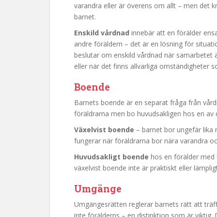
varandra eller är överens om allt – men det 
barnet.
Enskild vårdnad
innebär att en förälder ens
andre föräldern – det är en lösning för situ
beslutar om enskild vårdnad när samarbetet ä
eller när det finns allvarliga omständigheter s
Boende
Barnets boende är en separat fråga från v
föräldrarna men bo huvudsakligen hos en av d
Växelvist boende
– barnet bor ungefär lika 
fungerar när föräldrarna bor nära varandra o
Huvudsakligt boende
hos en förälder med u
växelvist boende inte är praktiskt eller lämpligt
Umgänge
Umgängesrätten reglerar barnets rätt att träff
inte förälderns – en distinktion som är vik