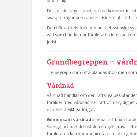
utan hjälp.
Det är i det läget familjerätten kommer in. In
svar på frågor som annars riskerar att förbli
Den här artikeln förklarar hur det svenska 
vad som händer när föräldrarna inte kan komm
jurist.
Grundbegreppen – vård
Tre begrepp som ofta blandas ihop men som ha
Vårdnad
Vårdnad handlar om den rättsliga beslutanderä
förälder med vårdnad har rätt och skyldighet a
och andra viktiga frågor.
Gemensam vårdnad
innebär att båda föräld
Sverige och det domstolen i regel strävar eft
föräldrarna kan kommunicera och fatta gemen