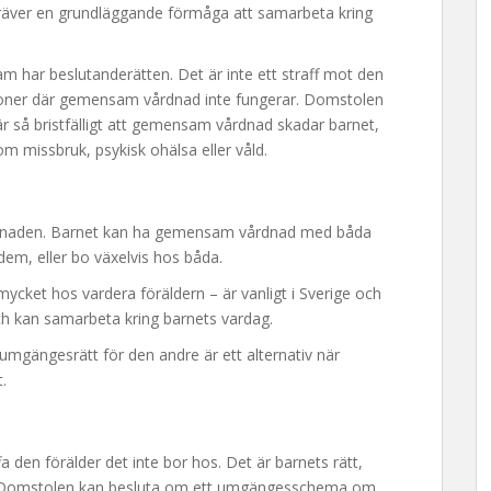
kräver en grundläggande förmåga att samarbeta kring
am har beslutanderätten. Det är inte ett straff mot den
ationer där gemensam vårdnad inte fungerar. Domstolen
r så bristfälligt att gemensam vårdnad skadar barnet,
om missbruk, psykisk ohälsa eller våld.
årdnaden. Barnet kan ha gemensam vårdnad med båda
em, eller bo växelvis hos båda.
mycket hos vardera föräldern – är vanligt i Sverige och
ch kan samarbeta kring barnets vardag.
mgängesrätt för den andre är ett alternativ när
.
a den förälder det inte bor hos. Det är barnets rätt,
tig. Domstolen kan besluta om ett umgängesschema om