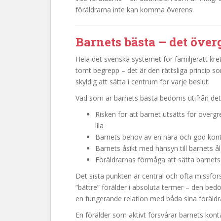
föräldrarna inte kan komma överens.
Barnets bästa – det öve
Hela det svenska systemet för familjerätt kret
tomt begrepp – det är den rättsliga princip
skyldig att sätta i centrum för varje beslut.
Vad som är barnets bästa bedöms utifrån det e
Risken för att barnet utsätts för övergre
illa
Barnets behov av en nära och god kon
Barnets åsikt med hänsyn till barnets 
Föräldrarnas förmåga att sätta barnets
Det sista punkten är central och ofta missf
”bättre” förälder i absoluta termer – den be
en fungerande relation med båda sina föräldr
En förälder som aktivt försvårar barnets konta