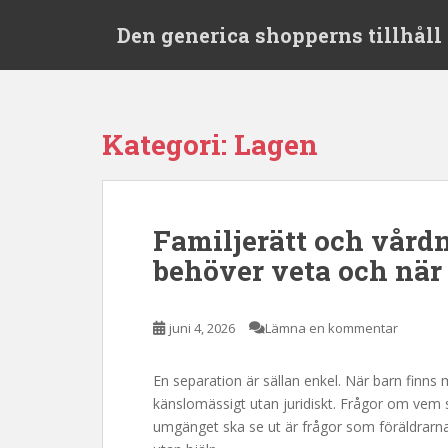
S
Den generica shopperns tillhåll 
k
i
p
t
o
Kategori:
Lagen
m
a
i
n
Familjerätt och vård
c
behöver veta och när 
o
n
t
juni 4, 2026
Lämna en kommentar
e
n
t
En separation är sällan enkel. När barn finns 
känslomässigt utan juridiskt. Frågor om vem
umgänget ska se ut är frågor som föräldrarna 