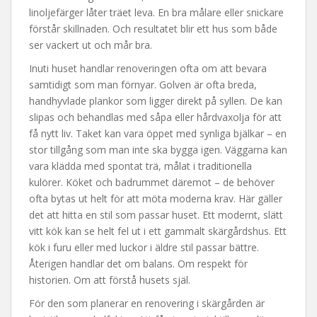
linoljefärger låter träet leva. En bra målare eller snickare
förstår skillnaden. Och resultatet blir ett hus som både
ser vackert ut och mår bra.
Inuti huset handlar renoveringen ofta om att bevara
samtidigt som man förnyar. Golven är ofta breda,
handhyvlade plankor som ligger direkt på syllen. De kan
slipas och behandlas med såpa eller hårdvaxolja för att
få nytt liv. Taket kan vara öppet med synliga bjälkar – en
stor tillgång som man inte ska bygga igen. Väggarna kan
vara klädda med spontat trä, målat i traditionella
kulörer. Köket och badrummet däremot – de behöver
ofta bytas ut helt för att möta moderna krav. Här gäller
det att hitta en stil som passar huset. Ett modernt, slätt
vitt kök kan se helt fel ut i ett gammalt skärgårdshus. Ett
kök i furu eller med luckor i äldre stil passar bättre.
Återigen handlar det om balans. Om respekt för
historien. Om att förstå husets själ.
För den som planerar en renovering i skärgården är