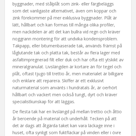
byggnader, med stålplåt som zink- eller färgbeläggs
som det vanligaste alternativet, även om koppar och
zink förekommer på mer exklusiva byggnader. Plåt är
lätt, hållbart och kan formas till många olika profiler,
men nackdelen är att det kan bullra vid regn och kräver
noggrann montering för att undvika kondensproblem.
Takpapp, eller bitumenbaserade tak, används främst på
låglutande tak och platta tak, består av flera lager med
asfaltimpregnerad filt eller duk och har ofta ett ytskikt av
mineralgranulat. Livslängden är kortare än för tegel och
plåt, oftast tjugo till trettio år, men materialet är billigare
och enklare att reparera. Skiffer är ett exklusivt
naturmaterial som använts i hundratals år, är oerhört
hållbart och vackert men också tungt, dyrt och kräver
specialistkunskap för att läggas.
De flesta tak har en livslängd på mellan trettio och åttio
år beroende på material och underhåll. Tecken på att
det är dags att åtgärda taket kan vara läckage inne i
huset, ofta synligt som fuktfläckar på vinden eller i övre