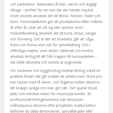
och bänkskivor. Materialet tål fukt, värme och dagligt
slitage – perfekt för ett rum där det händer mycket.
Inom snickeri används det till dörrar, fönster, foder och
lister. Formstabiliteten gör att produkterna håller måtten
år efter år, utan att slå sig eller spricka. Inom
möbeltillverkning används det till bord, stolar, sängar
och förvaring. Det är lätt att bearbeta, går att såga,
fräsa och forma utan risk för sprickbildning. Och i
offentliga miljöer, som skolor, bibliotek och kontor,
används limfog till allt från trappor till rumsavdelare –
där både slitstyrka och estetik är avgörande.
För snickerier och byggföretag innebär limfog också en
praktisk fördel: det går snabbt att arbeta med. Stora ytor
kan täckas med få skivor, och fogarna mellan skivorna
blir knappt synliga om man gör rätt. Det sparar tid på
plats och minskar risken för missnöjda kunder. En
professionell limfogleverantör kan dessutom
måttanpassa skivorna efter projektets exakta behov.
Behöver du udda dimensioner, speciallängder eller