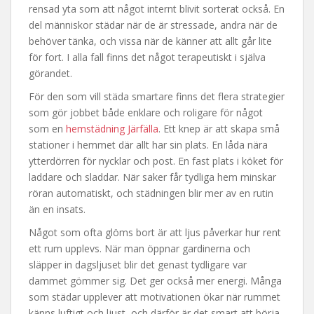
rensad yta som att något internt blivit sorterat också. En
del människor städar när de är stressade, andra när de
behöver tänka, och vissa när de känner att allt går lite
för fort. I alla fall finns det något terapeutiskt i själva
görandet.
För den som vill städa smartare finns det flera strategier
som gör jobbet både enklare och roligare för något
som en
hemstädning Järfälla
. Ett knep är att skapa små
stationer i hemmet där allt har sin plats. En låda nära
ytterdörren för nycklar och post. En fast plats i köket för
laddare och sladdar. När saker får tydliga hem minskar
röran automatiskt, och städningen blir mer av en rutin
än en insats.
Något som ofta glöms bort är att ljus påverkar hur rent
ett rum upplevs. När man öppnar gardinerna och
släpper in dagsljuset blir det genast tydligare var
dammet gömmer sig. Det ger också mer energi. Många
som städar upplever att motivationen ökar när rummet
känns luftigt och ljust, och därför är det smart att börja