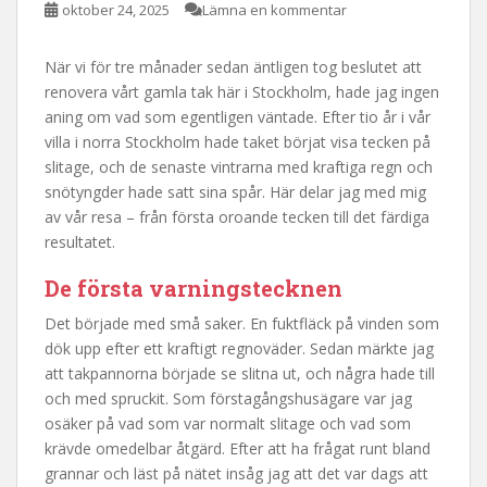
oktober 24, 2025
Lämna en kommentar
När vi för tre månader sedan äntligen tog beslutet att
renovera vårt gamla tak här i Stockholm, hade jag ingen
aning om vad som egentligen väntade. Efter tio år i vår
villa i norra Stockholm hade taket börjat visa tecken på
slitage, och de senaste vintrarna med kraftiga regn och
snötyngder hade satt sina spår. Här delar jag med mig
av vår resa – från första oroande tecken till det färdiga
resultatet.
De första varningstecknen
Det började med små saker. En fuktfläck på vinden som
dök upp efter ett kraftigt regnoväder. Sedan märkte jag
att takpannorna började se slitna ut, och några hade till
och med spruckit. Som förstagångshusägare var jag
osäker på vad som var normalt slitage och vad som
krävde omedelbar åtgärd. Efter att ha frågat runt bland
grannar och läst på nätet insåg jag att det var dags att