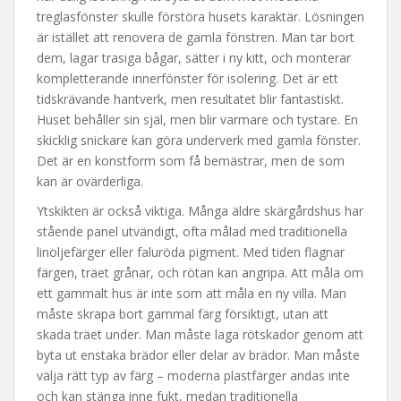
treglasfönster skulle förstöra husets karaktär. Lösningen
är istället att renovera de gamla fönstren. Man tar bort
dem, lagar trasiga bågar, sätter i ny kitt, och monterar
kompletterande innerfönster för isolering. Det är ett
tidskrävande hantverk, men resultatet blir fantastiskt.
Huset behåller sin själ, men blir varmare och tystare. En
skicklig snickare kan göra underverk med gamla fönster.
Det är en konstform som få bemästrar, men de som
kan är ovärderliga.
Ytskikten är också viktiga. Många äldre skärgårdshus har
stående panel utvändigt, ofta målad med traditionella
linoljefärger eller faluröda pigment. Med tiden flagnar
färgen, träet grånar, och rötan kan angripa. Att måla om
ett gammalt hus är inte som att måla en ny villa. Man
måste skrapa bort gammal färg försiktigt, utan att
skada träet under. Man måste laga rötskador genom att
byta ut enstaka brädor eller delar av brädor. Man måste
välja rätt typ av färg – moderna plastfärger andas inte
och kan stänga inne fukt, medan traditionella