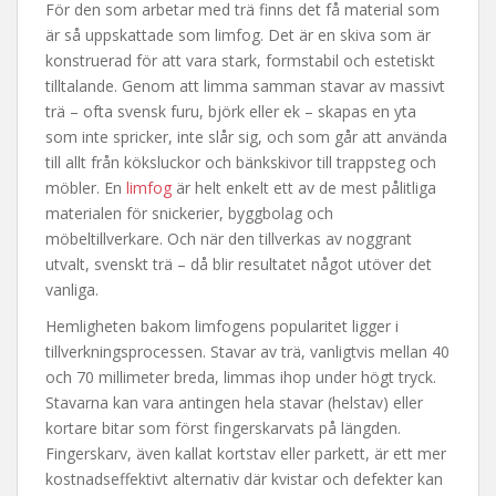
För den som arbetar med trä finns det få material som
är så uppskattade som limfog. Det är en skiva som är
konstruerad för att vara stark, formstabil och estetiskt
tilltalande. Genom att limma samman stavar av massivt
trä – ofta svensk furu, björk eller ek – skapas en yta
som inte spricker, inte slår sig, och som går att använda
till allt från köksluckor och bänkskivor till trappsteg och
möbler. En
limfog
är helt enkelt ett av de mest pålitliga
materialen för snickerier, byggbolag och
möbeltillverkare. Och när den tillverkas av noggrant
utvalt, svenskt trä – då blir resultatet något utöver det
vanliga.
Hemligheten bakom limfogens popularitet ligger i
tillverkningsprocessen. Stavar av trä, vanligtvis mellan 40
och 70 millimeter breda, limmas ihop under högt tryck.
Stavarna kan vara antingen hela stavar (helstav) eller
kortare bitar som först fingerskarvats på längden.
Fingerskarv, även kallat kortstav eller parkett, är ett mer
kostnadseffektivt alternativ där kvistar och defekter kan