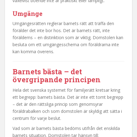
växelvist boende inte är praktiskt eller lämpligt.
Umgänge
Umgängesrätten reglerar barnets rätt att träffa den
förälder det inte bor hos. Det är barnets rätt, inte
förälderns – en distinktion som är viktig. Domstolen kan
besluta om ett umgängesschema om föräldrarna inte
kan komma överens.
Barnets bästa – det
övergripande principen
Hela det svenska systemet för familjerätt kretsar kring
ett begrepp: barnets bästa. Det är inte ett tomt begrepp
– det är den rättsliga princip som genomsyrar
föräldrabalken och som domstolen är skyldig att sätta i
centrum för varje beslut.
Vad som är barnets bästa bedöms utifrån det enskilda
barnets situation. Domstolen tar hänsyn till: