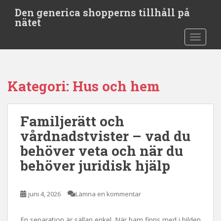
S
Den generica shopperns tillhåll på
k
nätet
i
TOGGLE
p
t
o
m
Kategori:
Hus och hem
a
i
n
Familjerätt och
c
o
vårdnadstvister – vad du
n
behöver veta och när du
t
behöver juridisk hjälp
e
n
t
juni 4, 2026
Lämna en kommentar
En separation är sällan enkel. När barn finns med i bilden