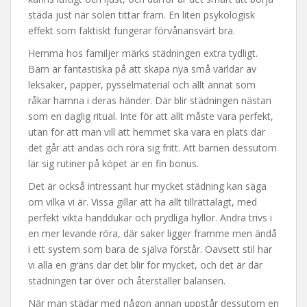
städa just när solen tittar fram. En liten psykologisk
effekt som faktiskt fungerar förvånansvärt bra.
Hemma hos familjer märks städningen extra tydligt.
Barn är fantastiska på att skapa nya små världar av
leksaker, papper, pysselmaterial och allt annat som
råkar hamna i deras händer. Där blir städningen nästan
som en daglig ritual. Inte för att allt måste vara perfekt,
utan för att man vill att hemmet ska vara en plats där
det går att andas och röra sig fritt. Att barnen dessutom
lär sig rutiner på köpet är en fin bonus.
Det är också intressant hur mycket städning kan säga
om vilka vi är. Vissa gillar att ha allt tillrättalagt, med
perfekt vikta handdukar och prydliga hyllor. Andra trivs i
en mer levande röra, där saker ligger framme men ändå
i ett system som bara de själva förstår. Oavsett stil har
vi alla en gräns där det blir för mycket, och det är där
städningen tar över och återställer balansen.
När man städar med någon annan uppstår dessutom en