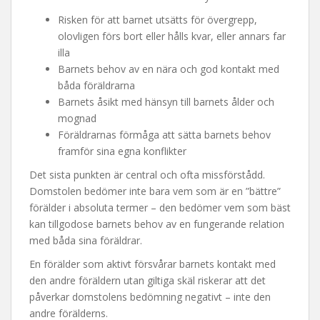
Risken för att barnet utsätts för övergrepp,
olovligen förs bort eller hålls kvar, eller annars far
illa
Barnets behov av en nära och god kontakt med
båda föräldrarna
Barnets åsikt med hänsyn till barnets ålder och
mognad
Föräldrarnas förmåga att sätta barnets behov
framför sina egna konflikter
Det sista punkten är central och ofta missförstådd.
Domstolen bedömer inte bara vem som är en ”bättre”
förälder i absoluta termer – den bedömer vem som bäst
kan tillgodose barnets behov av en fungerande relation
med båda sina föräldrar.
En förälder som aktivt försvårar barnets kontakt med
den andre föräldern utan giltiga skäl riskerar att det
påverkar domstolens bedömning negativt – inte den
andre förälderns.