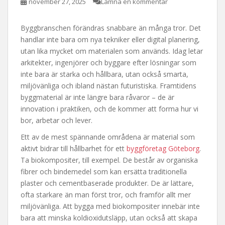
november 27, 2025
Lämna en kommentar
Byggbranschen förändras snabbare än många tror. Det
handlar inte bara om nya tekniker eller digital planering,
utan lika mycket om materialen som används. Idag letar
arkitekter, ingenjörer och byggare efter lösningar som
inte bara är starka och hållbara, utan också smarta,
miljövänliga och ibland nästan futuristiska. Framtidens
byggmaterial är inte längre bara råvaror – de är
innovation i praktiken, och de kommer att forma hur vi
bor, arbetar och lever.
Ett av de mest spännande områdena är material som
aktivt bidrar till hållbarhet för ett
byggföretag Göteborg
.
Ta biokompositer, till exempel. De består av organiska
fibrer och bindemedel som kan ersätta traditionella
plaster och cementbaserade produkter. De är lättare,
ofta starkare än man först tror, och framför allt mer
miljövänliga. Att bygga med biokompositer innebär inte
bara att minska koldioxidutsläpp, utan också att skapa