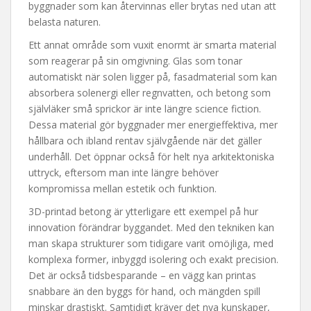
byggnader som kan återvinnas eller brytas ned utan att
belasta naturen.
Ett annat område som vuxit enormt är smarta material
som reagerar på sin omgivning. Glas som tonar
automatiskt när solen ligger på, fasadmaterial som kan
absorbera solenergi eller regnvatten, och betong som
självläker små sprickor är inte längre science fiction.
Dessa material gör byggnader mer energieffektiva, mer
hållbara och ibland rentav självgående när det gäller
underhåll. Det öppnar också för helt nya arkitektoniska
uttryck, eftersom man inte längre behöver
kompromissa mellan estetik och funktion.
3D-printad betong är ytterligare ett exempel på hur
innovation förändrar byggandet. Med den tekniken kan
man skapa strukturer som tidigare varit omöjliga, med
komplexa former, inbyggd isolering och exakt precision.
Det är också tidsbesparande – en vägg kan printas
snabbare än den byggs för hand, och mängden spill
minskar drastiskt. Samtidigt kräver det nya kunskaper,