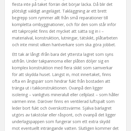
flesta inte på taket förrän det börjar läcka. Då blir det
plötsligt väldigt angeläget. Takläggning är ett brett
begrepp som rymmer allt från små reparationer till
kompletta ombyggnationer, och för den som står inför
ett takprojekt finns det mycket att sätta sig in i –
materialval, konstruktion, lutningar, tätskikt, plåtarbeten
och inte minst vilken hantverkare som ska göra jobbet.
Ett tak är långt ifrån bara det yttersta lagret som syns
utifrån. Under takpannorna eller plåten döljer sig en
komplex konstruktion med flera skikt som samverkar
för att skydda huset. Längst in, mot innertaket, finns
ofta en ångspärr som hindrar fukt från bostaden att
tränga ut i takkonstruktionen. Ovanpå den ligger
isolering – vanligtvis mineralull eller cellplast – som håller
värmen inne. Däröver finns en ventilerad luftspalt som
leder bort fukt och överskottsvärme. Själva bärlagret
utgörs av takstolar eller råspont, och ovanpå det ligger
underlagspappen som fungerar som ett extra skydd
mot eventuellt inträngande vatten. Slutligen kommer det