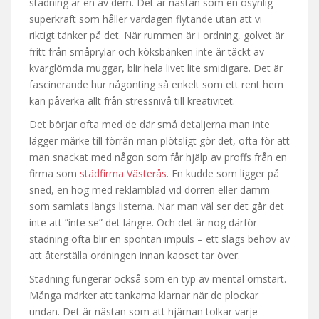
städning är en av dem. Det är nästan som en osynlig
superkraft som håller vardagen flytande utan att vi
riktigt tänker på det. När rummen är i ordning, golvet är
fritt från småprylar och köksbänken inte är täckt av
kvarglömda muggar, blir hela livet lite smidigare. Det är
fascinerande hur någonting så enkelt som ett rent hem
kan påverka allt från stressnivå till kreativitet.
Det börjar ofta med de där små detaljerna man inte
lägger märke till förrän man plötsligt gör det, ofta för att
man snackat med någon som får hjälp av proffs från en
firma som
städfirma Västerås
. En kudde som ligger på
sned, en hög med reklamblad vid dörren eller damm
som samlats längs listerna. När man väl ser det går det
inte att ”inte se” det längre. Och det är nog därför
städning ofta blir en spontan impuls – ett slags behov av
att återställa ordningen innan kaoset tar över.
Städning fungerar också som en typ av mental omstart.
Många märker att tankarna klarnar när de plockar
undan. Det är nästan som att hjärnan tolkar varje