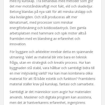
med ny kunskap. Trä behandlas med metoder som gör
det mer motståndskraftigt mot fukt, eld och skadedjur.
Betong blandas på nya sätt för att minska utsläpp och
öka livslängden. Och stål produceras allt mer
klimatsmart, med processer som minskar
energiförbrukning och koldioxidavtryck. Den gamla
arbetsplatsen med hammare och spik möter alltså
framtiden med en blandning av erfarenhet och
innovation.
För byggare och arkitekter innebär detta en spännande
utmaning. Valet av material blir inte bara en teknisk
fråga, utan en strategisk och kreativ process. Hur kan
byggnaden stå stabil, vara hållbar och samtidigt bidra till
en mer miljövänlig värld? Hur kan man kombinera olika
material för att få både estetik och funktion? Framtidens
material ställer krav på kunskap, fantasi och samarbete.
Samtidigt är det människor som avgör hur materialen
används. Maskiner och digitala program kan assistera,
men det är hantverkarens erfarenhet, ingenjörens