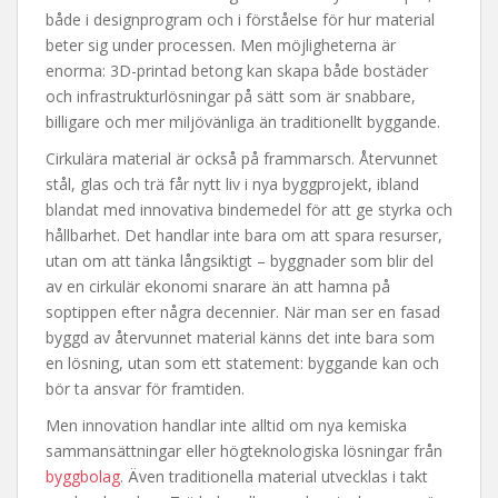
både i designprogram och i förståelse för hur material
beter sig under processen. Men möjligheterna är
enorma: 3D-printad betong kan skapa både bostäder
och infrastrukturlösningar på sätt som är snabbare,
billigare och mer miljövänliga än traditionellt byggande.
Cirkulära material är också på frammarsch. Återvunnet
stål, glas och trä får nytt liv i nya byggprojekt, ibland
blandat med innovativa bindemedel för att ge styrka och
hållbarhet. Det handlar inte bara om att spara resurser,
utan om att tänka långsiktigt – byggnader som blir del
av en cirkulär ekonomi snarare än att hamna på
soptippen efter några decennier. När man ser en fasad
byggd av återvunnet material känns det inte bara som
en lösning, utan som ett statement: byggande kan och
bör ta ansvar för framtiden.
Men innovation handlar inte alltid om nya kemiska
sammansättningar eller högteknologiska lösningar från
byggbolag
. Även traditionella material utvecklas i takt