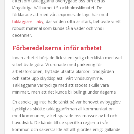
eftersom takläggarna övertygade oss om deras
långsiktiga hållbarhet i Stockholmsklimatet. De
förklarade att med vårt exponerade läge här med
takläggare Täby
, där vinden ofta är stark, behövde vi ett
robust material som kunde tåla väder och vind i
decennier.
Förberedelserna inför arbetet
Innan arbetet började fick vi en tydlig checklista med vad
vi behövde göra. Vi ordnade med parkering för
arbetsfordonen, flyttade utsatta plantor i trädgården
och satte upp skyddsplast i vårt vindsutrymme.
Takläggarna var tydliga med att stödet skulle vara
minimalt, men att det kunde bli bullrigt under dagarna.
En aspekt jag inte hade tänkt på var behovet av bygglov.
Lyckligtvis skötte takläggarfirman all kommunikation
med kommunen, vilket sparade oss massor av tid och
huvudvärk. De kände till de specifika reglerna i vår
kommun och säkerställde att allt gjordes enligt gällande