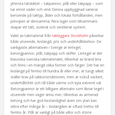
yttersta tätskiktet – takpannor, plåt eller takpapp – som
tar emot väder och vind. Denna uppbyggnad varierar
beroende på taktyp, ålder och lokala förhållanden, men
principen är densamma: flera lager som tillsammans
skapar ett tätt, isolerat och ventilerat system.
Valet av takmaterial från
takläggare Stockholm
påverkar
både utseende, livslängd, pris och underhållsbehov. De
vanligaste alternativen i Sverige är lertegel,
betongpannor, plåt, takpapp och skiffer. Lertegel är det
klassiska svenska takmaterialet, tillverkat av bränd lera
och finns i en mängd olika former och färger. Det har en
livslängd på femtio till hundra år eller mer, är tungt vilket
ställer krav på takkonstruktionen, men är också vackert,
underhållsfritt och tål både värme och kyla extremt väl.
Betongpannor är ett billigare alternativ som liknar tegel i
utseende men väger ännu mer, tillverkas av armerad
betong och har god beständighet även om ytan kan
vittra efter många år – livslängden är oftast trettio till
femtio år. Plåt är vanligt på både villor och större