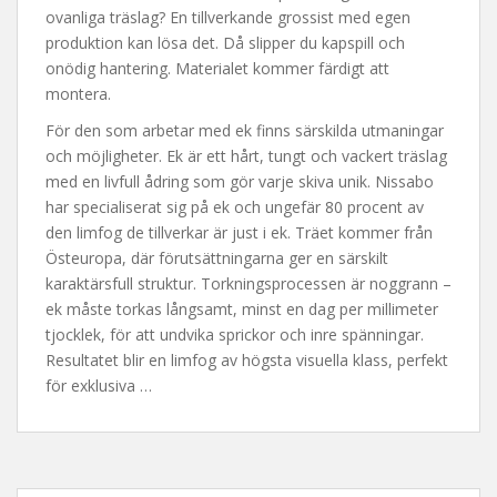
ovanliga träslag? En tillverkande grossist med egen
produktion kan lösa det. Då slipper du kapspill och
onödig hantering. Materialet kommer färdigt att
montera.
För den som arbetar med ek finns särskilda utmaningar
och möjligheter. Ek är ett hårt, tungt och vackert träslag
med en livfull ådring som gör varje skiva unik. Nissabo
har specialiserat sig på ek och ungefär 80 procent av
den limfog de tillverkar är just i ek. Träet kommer från
Östeuropa, där förutsättningarna ger en särskilt
karaktärsfull struktur. Torkningsprocessen är noggrann –
ek måste torkas långsamt, minst en dag per millimeter
tjocklek, för att undvika sprickor och inre spänningar.
Resultatet blir en limfog av högsta visuella klass, perfekt
för exklusiva …