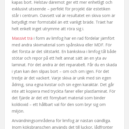
kapas bort. Helstav däremot ger ett mer enhetligt och
exklusivt utseende – perfekt för projekt där estetiken
står i centrum. Oavsett val är resultatet en skiva som är
betydligt mer formstabil än ett vanligt bräde. Träet har
helt enkelt inget utrymme att röra sig i.
Massivt trä
i form av limfog har en rad fördelar jämfört
med andra skivmaterial som spånskiva eller MDF. För
det första är det slitstarkt. En bänkskiva i limfog tål både
stötar och repor på ett helt annat sätt än en yta av
laminat. För det andra är det reparabelt. Får du en skada
i ytan kan den slipas bort – om och om igen. För det
tredje är det vackert. Varje skiva är unik med sin egen
ådring, sina egna kvistar och sin egen karaktär. Det går
inte att kopiera med tryckta faner eller plastlaminat. För
det fjärde är det ett förnybart material som binder
koldioxid – ett hållbart val för den som bryr sig om
miljön.
Användningsområdena för limfog är nästan oändliga.
Inom köksbranschen används det till luckor, lådfronter