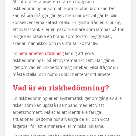
Att utföra heta arbeten utan en noggrann
riskbedömning är som att köra bil utan bromsar. Det
kan gå bra många gånger, men när det väl går fel blir
konsekvenserna katastrofala. En gnista från en slipning,
ett svetsstänk eller en gasolbrännare som lämnas på för
länge kan orsaka en brand som förstör byggnader,
skadar människor och i värsta fall kostar liv.
En
heta arbeten utbildning
lär dig att göra
riskbedömningar på ett systematiskt sätt. Här går vi
igenom vad en riskbedömning innebär, vilka frågor du
måste ställa, och hur du dokumenterar ditt arbete.
Vad är en riskbedömning?
En riskbedömning är en systematisk genomgång av alla
risker som kan uppstå i samband med ett visst
arbetsmoment. Målet är att identifiera farliga
situationer, bedöma hur allvarliga de är, och vidta
åtgärder för att eliminera eller minska riskerna.