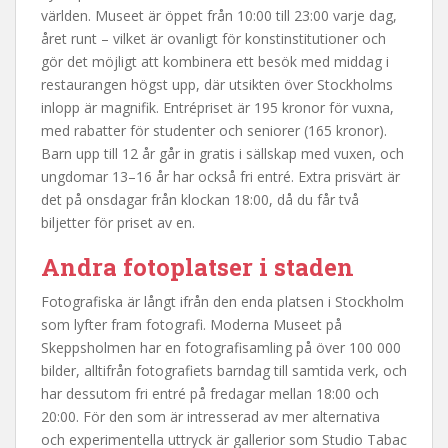
världen. Museet är öppet från 10:00 till 23:00 varje dag,
året runt – vilket är ovanligt för konstinstitutioner och
gör det möjligt att kombinera ett besök med middag i
restaurangen högst upp, där utsikten över Stockholms
inlopp är magnifik. Entrépriset är 195 kronor för vuxna,
med rabatter för studenter och seniorer (165 kronor).
Barn upp till 12 år går in gratis i sällskap med vuxen, och
ungdomar 13–16 år har också fri entré. Extra prisvärt är
det på onsdagar från klockan 18:00, då du får två
biljetter för priset av en.
Andra fotoplatser i staden
Fotografiska är långt ifrån den enda platsen i Stockholm
som lyfter fram fotografi. Moderna Museet på
Skeppsholmen har en fotografisamling på över 100 000
bilder, alltifrån fotografiets barndag till samtida verk, och
har dessutom fri entré på fredagar mellan 18:00 och
20:00. För den som är intresserad av mer alternativa
och experimentella uttryck är gallerior som Studio Tabac