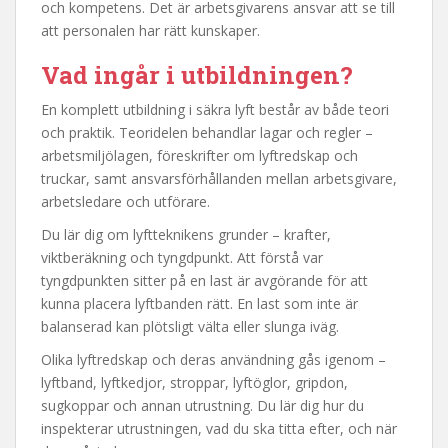
och kompetens. Det är arbetsgivarens ansvar att se till
att personalen har rätt kunskaper.
Vad ingår i utbildningen?
En komplett utbildning i säkra lyft består av både teori
och praktik. Teoridelen behandlar lagar och regler –
arbetsmiljölagen, föreskrifter om lyftredskap och
truckar, samt ansvarsförhållanden mellan arbetsgivare,
arbetsledare och utförare.
Du lär dig om lyftteknikens grunder – krafter,
viktberäkning och tyngdpunkt. Att förstå var
tyngdpunkten sitter på en last är avgörande för att
kunna placera lyftbanden rätt. En last som inte är
balanserad kan plötsligt välta eller slunga iväg.
Olika lyftredskap och deras användning gås igenom –
lyftband, lyftkedjor, stroppar, lyftöglor, gripdon,
sugkoppar och annan utrustning. Du lär dig hur du
inspekterar utrustningen, vad du ska titta efter, och när