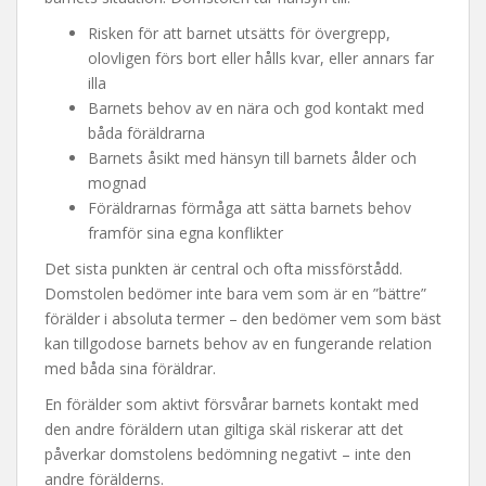
Risken för att barnet utsätts för övergrepp,
olovligen förs bort eller hålls kvar, eller annars far
illa
Barnets behov av en nära och god kontakt med
båda föräldrarna
Barnets åsikt med hänsyn till barnets ålder och
mognad
Föräldrarnas förmåga att sätta barnets behov
framför sina egna konflikter
Det sista punkten är central och ofta missförstådd.
Domstolen bedömer inte bara vem som är en ”bättre”
förälder i absoluta termer – den bedömer vem som bäst
kan tillgodose barnets behov av en fungerande relation
med båda sina föräldrar.
En förälder som aktivt försvårar barnets kontakt med
den andre föräldern utan giltiga skäl riskerar att det
påverkar domstolens bedömning negativt – inte den
andre förälderns.