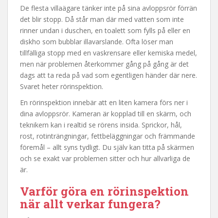
De flesta villaägare tänker inte på sina avloppsrör förrän
det blir stopp. Då står man där med vatten som inte
rinner undan i duschen, en toalett som fylls på eller en
diskho som bubblar illavarslande. Ofta löser man
tillfälliga stopp med en vaskrensare eller kemiska medel,
men när problemen återkommer gång på gång är det
dags att ta reda på vad som egentligen händer där nere.
Svaret heter rörinspektion.
En rörinspektion innebär att en liten kamera förs ner i
dina avloppsrör. Kameran är kopplad till en skärm, och
teknikern kan i realtid se rörens insida. Sprickor, hål,
rost, rotinträngningar, fettbeläggningar och främmande
föremål – allt syns tydligt. Du själv kan titta på skärmen
och se exakt var problemen sitter och hur allvarliga de
är.
Varför göra en rörinspektion
när allt verkar fungera?