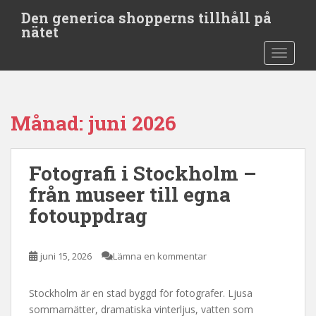
S
Den generica shopperns tillhåll på
k
nätet
i
TOGGLE
p
t
o
m
Månad:
juni 2026
a
i
n
Fotografi i Stockholm –
c
o
från museer till egna
n
fotouppdrag
t
e
n
juni 15, 2026
Lämna en kommentar
t
Stockholm är en stad byggd för fotografer. Ljusa
sommarnätter, dramatiska vinterljus, vatten som