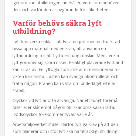
igenom vad utbildningen innehåller, vem som behöver
den, och varför den är avgörande för säkerheten.
Varför behövs säkra lyft
utbildning?
Lyft kan verka enkla – att lyfta en pall med en truck, att
hissa upp material med en kran, att använda en
lyftanordning för att flytta en tung maskin. Men i enkla
lyft gömmer sig stora risker. Felaktigt placerade lyftband
kan slitas av. En lyftögla som inte är dimensionerad för
vikten kan brista. Lasten kan svänga okontrollerat och
träffa någon. Kranen kan välta om underlaget inte är
stabilt.
Olyckor vid lyft är ofta allvarliga. När ett tungt föremål
faller eller slår emot någon blir skadorna sällan lätta.
Dödsolyckor förekommer tyvärr varje år.
Arbetsmiljöverket ställer därför tydliga krav på att den
som planerar och utför lyft ska ha tillräcklig utbildning