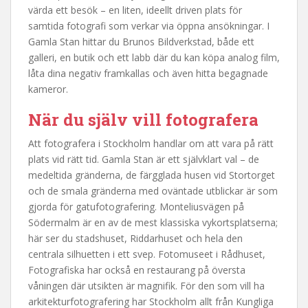
värda ett besök – en liten, ideellt driven plats för
samtida fotografi som verkar via öppna ansökningar. I
Gamla Stan hittar du Brunos Bildverkstad, både ett
galleri, en butik och ett labb där du kan köpa analog film,
låta dina negativ framkallas och även hitta begagnade
kameror.
När du själv vill fotografera
Att fotografera i Stockholm handlar om att vara på rätt
plats vid rätt tid. Gamla Stan är ett självklart val – de
medeltida gränderna, de färgglada husen vid Stortorget
och de smala gränderna med oväntade utblickar är som
gjorda för gatufotografering. Monteliusvägen på
Södermalm är en av de mest klassiska vykortsplatserna;
här ser du stadshuset, Riddarhuset och hela den
centrala silhuetten i ett svep. Fotomuseet i Rådhuset,
Fotografiska har också en restaurang på översta
våningen där utsikten är magnifik. För den som vill ha
arkitekturfotografering har Stockholm allt från Kungliga