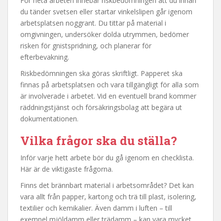
För heta arbeten innebär riskbedömningen att du innan
du tänder svetsen eller startar vinkelslipen går igenom
arbetsplatsen noggrant. Du tittar på material i
omgivningen, undersöker dolda utrymmen, bedömer
risken för gnistspridning, och planerar för
efterbevakning.
Riskbedömningen ska göras skriftligt. Papperet ska
finnas på arbetsplatsen och vara tillgängligt för alla som
är involverade i arbetet. Vid en eventuell brand kommer
räddningstjänst och försäkringsbolag att begära ut
dokumentationen.
Vilka frågor ska du ställa?
Inför varje hett arbete bör du gå igenom en checklista.
Här är de viktigaste frågorna.
Finns det brännbart material i arbetsområdet? Det kan
vara allt från papper, kartong och trä till plast, isolering,
textilier och kemikalier. Även damm i luften – till
exempel mjöldamm eller trädamm – kan vara mycket