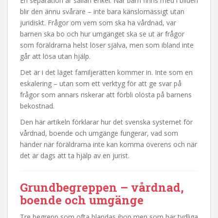
En separation är sällan enkel. När barn finns med i bilden
blir den ännu svårare – inte bara känslomässigt utan
juridiskt. Frågor om vem som ska ha vårdnad, var
barnen ska bo och hur umgänget ska se ut är frågor
som föräldrarna helst löser själva, men som ibland inte
går att lösa utan hjälp.
Det är i det läget familjerätten kommer in. Inte som en
eskalering – utan som ett verktyg för att ge svar på
frågor som annars riskerar att förbli olösta på barnens
bekostnad.
Den här artikeln förklarar hur det svenska systemet för
vårdnad, boende och umgänge fungerar, vad som
händer när föräldrarna inte kan komma överens och när
det är dags att ta hjälp av en jurist.
Grundbegreppen – vårdnad,
boende och umgänge
Tre begrepp som ofta blandas ihop men som har tydliga