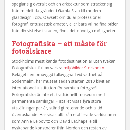
speglar sig överallt och en arkitektur som sträcker sig
från medeltida gränder i Gamla Stan till modern
glasdesign i city. Oavsett om du är professionell
fotograf, entusiastisk amatör, eller bara vill ha fina bilder
från din vistelse i staden, finns det oändliga möjligheter.
Fotografiska – ett måste för
fotoälskare
Stockholms mest kända fotodestination är utan tvekan
Fotografiska, full av vackra
miljöbilder Stockholm
.
Beläget i en ombyggd tullbyggnad vid vattnet på
Södermalm, har museet sedan starten 2010 blivit en
internationell institution för samtida fotografi.
Fotografiska är inte ett traditionellt museum med
permanenta samlingar – istället visas fyra stora
utställningar per år, ständigt roterande och alltid
överraskande. Här visas allt från etablerade världsnamn
som Annie Leibovitz och David LaChapelle till
nyskapande konstnärer från Norden och resten av