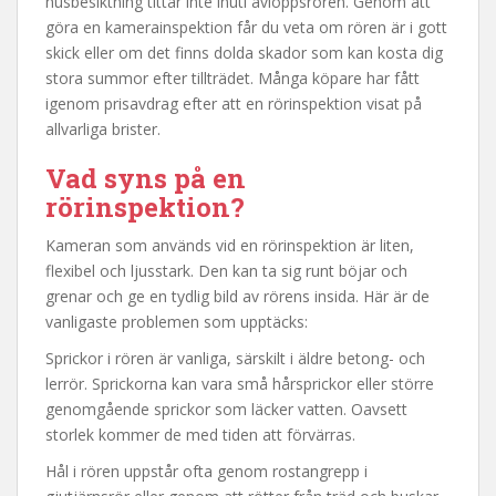
husbesiktning tittar inte inuti avloppsrören. Genom att
göra en kamerainspektion får du veta om rören är i gott
skick eller om det finns dolda skador som kan kosta dig
stora summor efter tillträdet. Många köpare har fått
igenom prisavdrag efter att en rörinspektion visat på
allvarliga brister.
Vad syns på en
rörinspektion?
Kameran som används vid en rörinspektion är liten,
flexibel och ljusstark. Den kan ta sig runt böjar och
grenar och ge en tydlig bild av rörens insida. Här är de
vanligaste problemen som upptäcks:
Sprickor i rören är vanliga, särskilt i äldre betong- och
lerrör. Sprickorna kan vara små hårsprickor eller större
genomgående sprickor som läcker vatten. Oavsett
storlek kommer de med tiden att förvärras.
Hål i rören uppstår ofta genom rostangrepp i