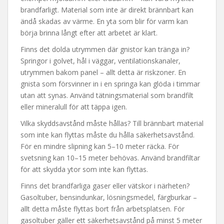
brandfarligt. Material som inte är direkt brännbart kan
ändå skadas av värme. En yta som blir för varm kan
börja brinna långt efter att arbetet är klart.
Finns det dolda utrymmen där gnistor kan tränga in?
Springor i golvet, hål i väggar, ventilationskanaler,
utrymmen bakom panel – allt detta är riskzoner. En
gnista som försvinner in i en springa kan glöda i timmar
utan att synas. Använd tätningsmaterial som brandfilt
eller mineralull för att täppa igen.
Vilka skyddsavstånd måste hållas? Till brännbart material
som inte kan flyttas måste du hålla säkerhetsavstånd.
För en mindre slipning kan 5–10 meter räcka. För
svetsning kan 10–15 meter behövas. Använd brandfiltar
för att skydda ytor som inte kan flyttas.
Finns det brandfarliga gaser eller vätskor i närheten?
Gasoltuber, bensindunkar, lösningsmedel, färgburkar –
allt detta måste flyttas bort från arbetsplatsen. För
gasoltuber gäller ett säkerhetsavstånd på minst 5 meter