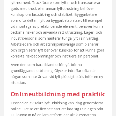
lyftmoment. Truckförare som lyfter och transporterar
gods med truck eller annan lyftutrustning behöver
kunskap om lastsäkring och stabilitet. Byggarbetare
som ofta deltar i lyft på byggarbetsplatser, till exempel
vid montage av prefabricerade element, behöver kunna
bedöma risker och använda rätt utrustning. Lager- och
industripersonal som hanterar tunga lyft i sin vardag.
Arbetsledare och arbetsmiljöansvariga som planerar
och organiserar lyft behöver kunskap för att kunna göra
korrekta riskbedömningar och instruera sin personal.
Även den som bara ibland utför lyft bör ha
grundläggande utbildning. Olyckor inträffar ofta när
någon som inte är van vid lyft plötsligt ställs inför en ny
situation.
Onlineutbildning med praktik
Teoridelen av säkra lyft utbildning kan idag genomföras
online. Det är ett flexibelt sätt att lära sig i sin egen takt.
Du loggar in på en lärplattform där allt kursmaterial