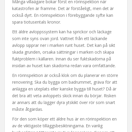
Många villaägare bokar först en rörinspektion när
katastrofen är framme. Det är förståeligt, men det är
också dyrt. En rörinspektion i förebyggande syfte kan
spara tiotusentals kronor.
Ett äldre avloppssystem kan ha sprickor och läckage
som inte syns ovan jord. Vattnet från ett läckande
avlopp sipprar ner i marken runt huset. Det kan på sikt
skada grunden, orsaka sättningar i marken och skapa
fuktproblem i källaren. Innan du ser fuktskadorna på
insidan av huset kan skadorna redan vara omfattande.
En rörinspektion är också klok om du planerar en större
renovering. Ska du bygga om badrummet, gräva för att
anlägga en uteplats eller kanske bygga till huset? Då är
det bra att veta avloppets skick innan du börjar. Risken
är annars att du lägger dyra ytskikt över rör som snart
måste åtgärdas.
För den som köper ett äldre hus är en rörinspektion en
av de viktigaste tilläggsbesiktningarna. En vanlig