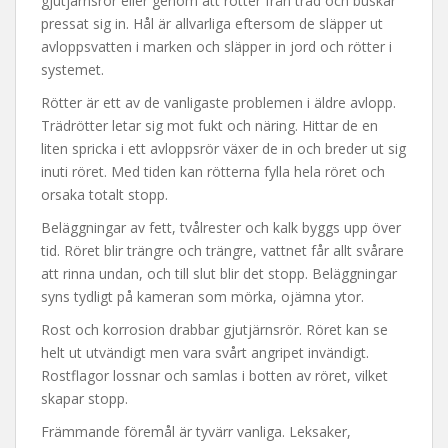
gjutjärnsrör eller genom att rötter från träd och buskar
pressat sig in. Hål är allvarliga eftersom de släpper ut
avloppsvatten i marken och släpper in jord och rötter i
systemet.
Rötter är ett av de vanligaste problemen i äldre avlopp.
Trädrötter letar sig mot fukt och näring. Hittar de en
liten spricka i ett avloppsrör växer de in och breder ut sig
inuti röret. Med tiden kan rötterna fylla hela röret och
orsaka totalt stopp.
Beläggningar av fett, tvålrester och kalk byggs upp över
tid. Röret blir trängre och trängre, vattnet får allt svårare
att rinna undan, och till slut blir det stopp. Beläggningar
syns tydligt på kameran som mörka, ojämna ytor.
Rost och korrosion drabbar gjutjärnsrör. Röret kan se
helt ut utvändigt men vara svårt angripet invändigt.
Rostflagor lossnar och samlas i botten av röret, vilket
skapar stopp.
Främmande föremål är tyvärr vanliga. Leksaker,