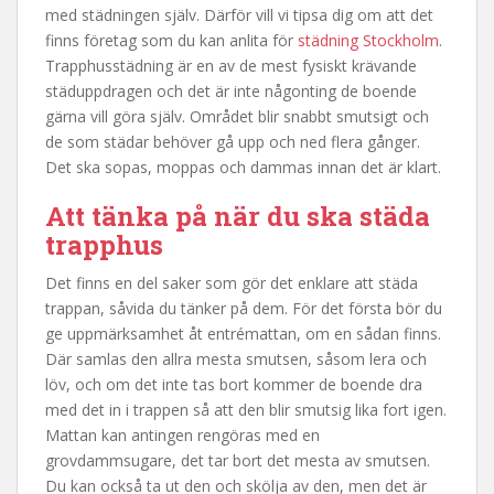
med städningen själv. Därför vill vi tipsa dig om att det
finns företag som du kan anlita för
städning Stockholm
.
Trapphusstädning är en av de mest fysiskt krävande
städuppdragen och det är inte någonting de boende
gärna vill göra själv. Området blir snabbt smutsigt och
de som städar behöver gå upp och ned flera gånger.
Det ska sopas, moppas och dammas innan det är klart.
Att tänka på när du ska städa
trapphus
Det finns en del saker som gör det enklare att städa
trappan, såvida du tänker på dem. För det första bör du
ge uppmärksamhet åt entrémattan, om en sådan finns.
Där samlas den allra mesta smutsen, såsom lera och
löv, och om det inte tas bort kommer de boende dra
med det in i trappen så att den blir smutsig lika fort igen.
Mattan kan antingen rengöras med en
grovdammsugare, det tar bort det mesta av smutsen.
Du kan också ta ut den och skölja av den, men det är