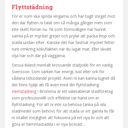
Flyttstädning
För er som ska sprida vingarna och har tagit steget mot
den där flytten ni talat om så många gånger men som
inte skett förrän nu. Ni som förmodligen har hunnit
samla på er mycket grejer och prylar att packa ihop och
städa undan efter. Kanske det har fastnat mycket fetter
runt omkring köksfläkten när du lagat mat. Eller skvätt
olja här och där på väggarna.
Dessa ibland mentalt krossande städjobb för en vanlig
Svensson. Som varken har energi, lust eller ork för
sådana tidsödande projekt. Även ni kan känna lugnet då
det finns hjälp att få även med din flyttstädning.
Hemstädning
i Bromma är ett väletablerat städföretag
som professionellt och effektivt tar hand om er
flyttstädning. För att ni inte sa behöva tänka på vila
städmedel som behövs för att städa ur ert gamla liv får
ni istället möjlighet att fokusera på ert nya liv och att
göra er hemmastadda i er nya bostad.…