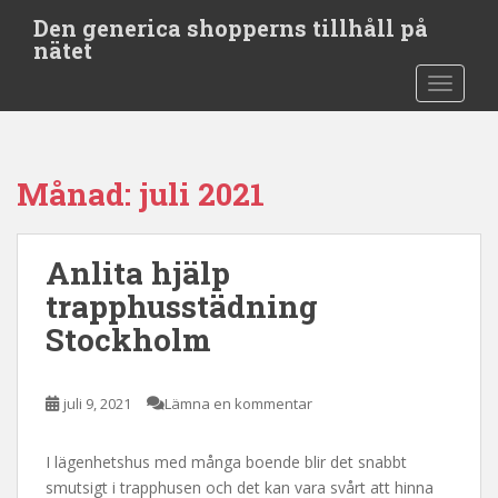
S
Den generica shopperns tillhåll på
k
nätet
i
TOGGLE
p
t
o
m
Månad:
juli 2021
a
i
n
Anlita hjälp
c
o
trapphusstädning
n
Stockholm
t
e
n
juli 9, 2021
Lämna en kommentar
t
I lägenhetshus med många boende blir det snabbt
smutsigt i trapphusen och det kan vara svårt att hinna