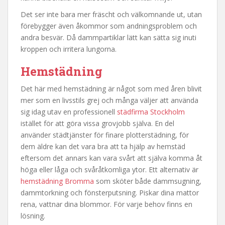
Det ser inte bara mer fräscht och välkomnande ut, utan
förebygger även åkommor som andningsproblem och
andra besvär. Då dammpartiklar lätt kan sätta sig inuti
kroppen och irritera lungorna.
Hemstädning
Det här med hemstädning är något som med åren blivit
mer som en livsstils grej och många väljer att använda
sig idag utav en professionell
städfirma Stockholm
istället för att göra vissa grovjobb själva. En del
använder städtjänster för finare plotterstädning, för
dem äldre kan det vara bra att ta hjälp av hemstäd
eftersom det annars kan vara svårt att själva komma åt
höga eller låga och svåråtkomliga ytor. Ett alternativ är
hemstädning Bromma
som sköter både dammsugning,
dammtorkning och fönsterputsning. Piskar dina mattor
rena, vattnar dina blommor. För varje behov finns en
lösning.