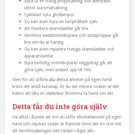
Byta ut en trasig proppsäkring och återställa
utlöst automatsäkring
Självklart byta glödlampor
Du kan även byta en lamphållare själv
Att montera skarvsladdar går bra
Montera sladdströmbrytare och stickproppar går
bra om du är händig
Du kan även reparera trasiga skarvsladdar och
apparatsladdar
Byta befintlig strömbrytare/ vägguttag går att
göra själv, men endast upp till 16A
Men för att utföra alla dessa arbeten på egen hand
krävs det ändå kunskap. Är du det minsta osäker är det
bättre att låta en elektriker Bromma ta hand om det.
Detta får du inte göra själv
Ha alltid i åtanke att om du utför elinstallationer på egen
hand och olyckan sedan är framme finns det en stor risk
att hemförsäkringen inte täcker något alls.