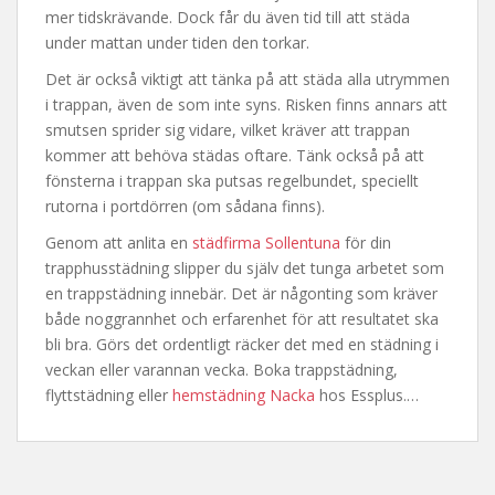
mer tidskrävande. Dock får du även tid till att städa
under mattan under tiden den torkar.
Det är också viktigt att tänka på att städa alla utrymmen
i trappan, även de som inte syns. Risken finns annars att
smutsen sprider sig vidare, vilket kräver att trappan
kommer att behöva städas oftare. Tänk också på att
fönsterna i trappan ska putsas regelbundet, speciellt
rutorna i portdörren (om sådana finns).
Genom att anlita en
städfirma Sollentuna
för din
trapphusstädning slipper du själv det tunga arbetet som
en trappstädning innebär. Det är någonting som kräver
både noggrannhet och erfarenhet för att resultatet ska
bli bra. Görs det ordentligt räcker det med en städning i
veckan eller varannan vecka. Boka trappstädning,
flyttstädning eller
hemstädning Nacka
hos Essplus.…