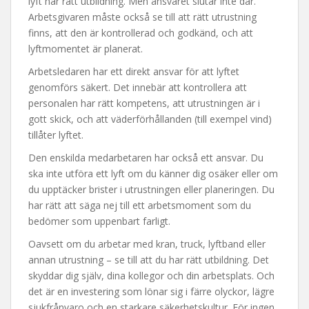
lyft har rätt utbildning. Men ansvaret slutar inte där.
Arbetsgivaren måste också se till att rätt utrustning
finns, att den är kontrollerad och godkänd, och att
lyftmomentet är planerat.
Arbetsledaren har ett direkt ansvar för att lyftet
genomförs säkert. Det innebär att kontrollera att
personalen har rätt kompetens, att utrustningen är i
gott skick, och att väderförhållanden (till exempel vind)
tillåter lyftet.
Den enskilda medarbetaren har också ett ansvar. Du
ska inte utföra ett lyft om du känner dig osäker eller om
du upptäcker brister i utrustningen eller planeringen. Du
har rätt att säga nej till ett arbetsmoment som du
bedömer som uppenbart farligt.
Oavsett om du arbetar med kran, truck, lyftband eller
annan utrustning – se till att du har rätt utbildning. Det
skyddar dig själv, dina kollegor och din arbetsplats. Och
det är en investering som lönar sig i färre olyckor, lägre
sjukfrånvaro och en starkare säkerhetskultur. För ingen