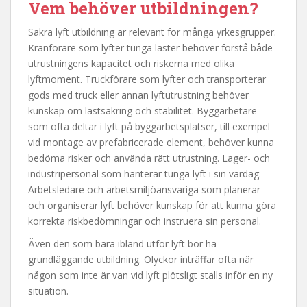
Vem behöver utbildningen?
Säkra lyft utbildning är relevant för många yrkesgrupper.
Kranförare som lyfter tunga laster behöver förstå både
utrustningens kapacitet och riskerna med olika
lyftmoment. Truckförare som lyfter och transporterar
gods med truck eller annan lyftutrustning behöver
kunskap om lastsäkring och stabilitet. Byggarbetare
som ofta deltar i lyft på byggarbetsplatser, till exempel
vid montage av prefabricerade element, behöver kunna
bedöma risker och använda rätt utrustning. Lager- och
industripersonal som hanterar tunga lyft i sin vardag.
Arbetsledare och arbetsmiljöansvariga som planerar
och organiserar lyft behöver kunskap för att kunna göra
korrekta riskbedömningar och instruera sin personal.
Även den som bara ibland utför lyft bör ha
grundläggande utbildning. Olyckor inträffar ofta när
någon som inte är van vid lyft plötsligt ställs inför en ny
situation.