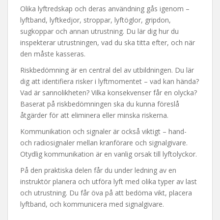
Olika lyftredskap och deras användning gås igenom –
lyftband, lyftkedjor, stroppar, lyftöglor, gripdon,
sugkoppar och annan utrustning. Du lär dig hur du
inspekterar utrustningen, vad du ska titta efter, och när
den måste kasseras.
Riskbedömning är en central del av utbildningen. Du lär
dig att identifiera risker i lyftmomentet – vad kan hända?
Vad är sannolikheten? Vilka konsekvenser får en olycka?
Baserat på riskbedömningen ska du kunna föreslå
åtgärder för att eliminera eller minska riskerna.
Kommunikation och signaler är också viktigt – hand-
och radiosignaler mellan kranförare och signalgivare.
Otydlig kommunikation är en vanlig orsak till lyftolyckor.
På den praktiska delen får du under ledning av en
instruktör planera och utföra lyft med olika typer av last
och utrustning. Du får öva på att bedöma vikt, placera
lyftband, och kommunicera med signalgivare.