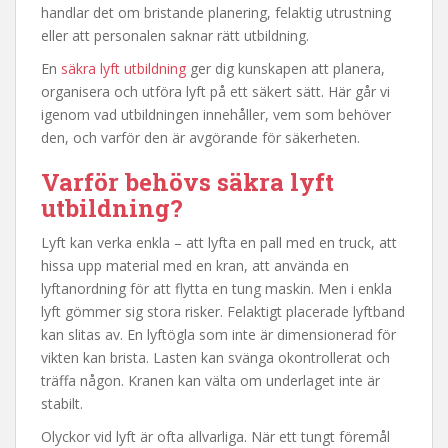
handlar det om bristande planering, felaktig utrustning
eller att personalen saknar rätt utbildning.
En
säkra lyft utbildning
ger dig kunskapen att planera,
organisera och utföra lyft på ett säkert sätt. Här går vi
igenom vad utbildningen innehåller, vem som behöver
den, och varför den är avgörande för säkerheten.
Varför behövs säkra lyft
utbildning?
Lyft kan verka enkla – att lyfta en pall med en truck, att
hissa upp material med en kran, att använda en
lyftanordning för att flytta en tung maskin. Men i enkla
lyft gömmer sig stora risker. Felaktigt placerade lyftband
kan slitas av. En lyftögla som inte är dimensionerad för
vikten kan brista. Lasten kan svänga okontrollerat och
träffa någon. Kranen kan välta om underlaget inte är
stabilt.
Olyckor vid lyft är ofta allvarliga. När ett tungt föremål