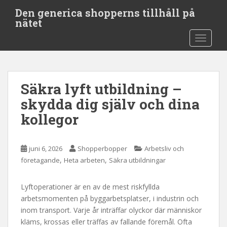
S
Den generica shopperns tillhåll på
k
nätet
i
TOGGLE
p
t
o
m
Säkra lyft utbildning –
a
i
skydda dig själv och dina
n
kollegor
c
o
n
juni 6, 2026
Shopperbopper
Arbetsliv och
t
,
,
företagande
Heta arbeten
Säkra utbildningar
e
n
Lyftoperationer är en av de mest riskfyllda
t
arbetsmomenten på byggarbetsplatser, i industrin och
inom transport. Varje år inträffar olyckor där människor
kläms, krossas eller träffas av fallande föremål. Ofta