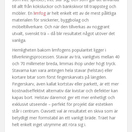
till allt från köksluckor och bänkskivor till trappsteg och
möbler. En
limfog
är helt enkelt ett av de mest pålitliga
materialen för snickerier, byggbolag och
möbeltillverkare. Och när den tillverkas av noggrant
utvalt, svenskt trä – då blir resultatet något utöver det
vanliga.
Hemligheten bakom limfogens popularitet ligger i
tillverkningsprocessen. Stavar av trä, vanligtvis mellan 40
och 70 millimeter breda, limmas ihop under högt tryck.
Stavarna kan vara antingen hela stavar (helstav) eller
kortare bitar som först fingerskarvats på längden.
Fingerskarv, även kallat kortstav eller parkett, är ett mer
kostnadseffektivt alternativ där kvistar och defekter kan
kapas bort. Helstav däremot ger ett mer enhetligt och
exklusivt utseende – perfekt för projekt där estetiken
står i centrum. Oavsett val är resultatet en skiva som är
betydligt mer formstabil än ett vanligt bräde. Träet har
helt enkelt inget utrymme att röra sig i.