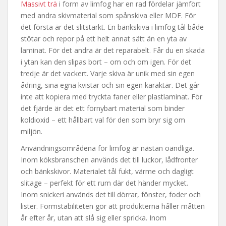
Massivt trä
i form av limfog har en rad fördelar jämfört
med andra skivmaterial som spånskiva eller MDF. För
det första är det slitstarkt. En bänkskiva i limfog tål både
stötar och repor på ett helt annat sätt än en yta av
laminat. För det andra är det reparabelt. Får du en skada
i ytan kan den slipas bort – om och om igen. För det
tredje är det vackert. Varje skiva är unik med sin egen
ådring, sina egna kvistar och sin egen karaktär. Det går
inte att kopiera med tryckta faner eller plastlaminat. För
det fjärde är det ett förnybart material som binder
koldioxid – ett hållbart val för den som bryr sig om
miljön.
Användningsområdena för limfog är nästan oändliga.
Inom köksbranschen används det till luckor, lådfronter
och bänkskivor. Materialet tål fukt, värme och dagligt
slitage – perfekt för ett rum där det händer mycket.
Inom snickeri används det till dörrar, fönster, foder och
lister. Formstabiliteten gör att produkterna håller måtten
år efter år, utan att slå sig eller spricka. Inom