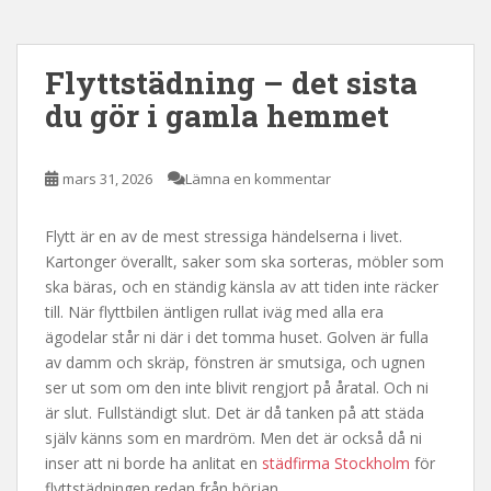
Flyttstädning – det sista
du gör i gamla hemmet
mars 31, 2026
Lämna en kommentar
Flytt är en av de mest stressiga händelserna i livet.
Kartonger överallt, saker som ska sorteras, möbler som
ska bäras, och en ständig känsla av att tiden inte räcker
till. När flyttbilen äntligen rullat iväg med alla era
ägodelar står ni där i det tomma huset. Golven är fulla
av damm och skräp, fönstren är smutsiga, och ugnen
ser ut som om den inte blivit rengjort på åratal. Och ni
är slut. Fullständigt slut. Det är då tanken på att städa
själv känns som en mardröm. Men det är också då ni
inser att ni borde ha anlitat en
städfirma Stockholm
för
flyttstädningen redan från början.