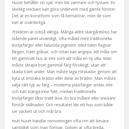
Huset behåller sin själ, men blir varmare och tystare. En
skicklig snickare kan göra underverk med gamla fönster.
Det är en konstform som få bemästrar, men de som
kan är ovärderliga.
Ytskikten är också viktiga. Många äldre skärgårdshus har
stående panel utvändigt, ofta målad med traditionella
linoljefärger eller faluröda pigment. Med tiden flagnar
färgen, träet grånar, och rötan kan angripa. Att måla om
ett gammalt hus är inte som att måla en ny villa. Man
måste skrapa bort gammal färg försiktigt, utan att
skada träet under. Man måste laga rötskador genom att
byta ut enstaka brädor eller delar av brädor. Man måste
välja rätt typ av färg – moderna plastfärger andas inte
och kan stänga inne fukt, medan traditionella
linoljefärger låter träet leva. En bra målare eller snickare
förstår skillnaden. Och resultatet blir ett hus som både
ser vackert ut och mår bra.
Inuti huset handlar renoveringen ofta om att bevara
samtidigt som man förnyar. Golven är ofta breda,