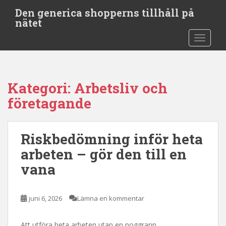
S
Den generica shopperns tillhåll på
k
nätet
i
TOGGLE
p
t
o
m
Kategori:
Arbetsliv och
a
i
företagande
n
c
o
Riskbedömning inför heta
n
arbeten – gör den till en
t
vana
e
n
t
juni 6, 2026
Lämna en kommentar
Att utföra heta arbeten utan en noggrann