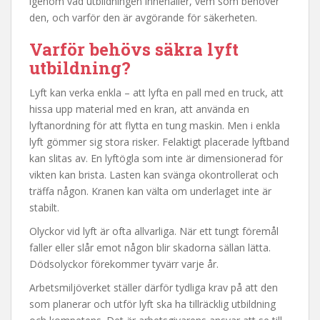
igenom vad utbildningen innehåller, vem som behöver
den, och varför den är avgörande för säkerheten.
Varför behövs säkra lyft
utbildning?
Lyft kan verka enkla – att lyfta en pall med en truck, att
hissa upp material med en kran, att använda en
lyftanordning för att flytta en tung maskin. Men i enkla
lyft gömmer sig stora risker. Felaktigt placerade lyftband
kan slitas av. En lyftögla som inte är dimensionerad för
vikten kan brista. Lasten kan svänga okontrollerat och
träffa någon. Kranen kan välta om underlaget inte är
stabilt.
Olyckor vid lyft är ofta allvarliga. När ett tungt föremål
faller eller slår emot någon blir skadorna sällan lätta.
Dödsolyckor förekommer tyvärr varje år.
Arbetsmiljöverket ställer därför tydliga krav på att den
som planerar och utför lyft ska ha tillräcklig utbildning