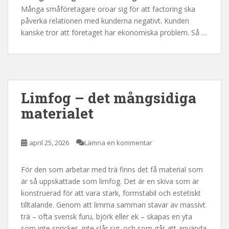
Många småföretagare oroar sig för att factoring ska
påverka relationen med kunderna negativt. Kunden
kanske tror att företaget har ekonomiska problem. Så …
Limfog – det mångsidiga
materialet
april 25, 2026
Lämna en kommentar
För den som arbetar med trä finns det få material som
är så uppskattade som limfog. Det är en skiva som är
konstruerad för att vara stark, formstabil och estetiskt
tilltalande. Genom att limma samman stavar av massivt
trä – ofta svensk furu, björk eller ek – skapas en yta
som inte spricker, inte slår sig, och som går att använda