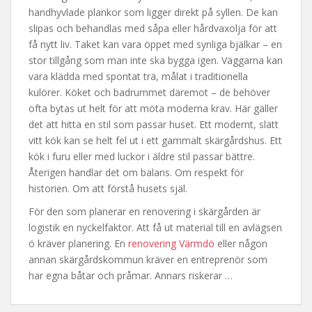
handhyvlade plankor som ligger direkt på syllen. De kan
slipas och behandlas med såpa eller hårdvaxolja för att
få nytt liv. Taket kan vara öppet med synliga bjälkar – en
stor tillgång som man inte ska bygga igen. Väggarna kan
vara klädda med spontat trä, målat i traditionella
kulörer. Köket och badrummet däremot – de behöver
ofta bytas ut helt för att möta moderna krav. Här gäller
det att hitta en stil som passar huset. Ett modernt, slätt
vitt kök kan se helt fel ut i ett gammalt skärgårdshus. Ett
kök i furu eller med luckor i äldre stil passar bättre.
Återigen handlar det om balans. Om respekt för
historien. Om att förstå husets själ.
För den som planerar en renovering i skärgården är
logistik en nyckelfaktor. Att få ut material till en avlägsen
ö kräver planering. En
renovering Värmdö
eller någon
annan skärgårdskommun kräver en entreprenör som
har egna båtar och pråmar. Annars riskerar …