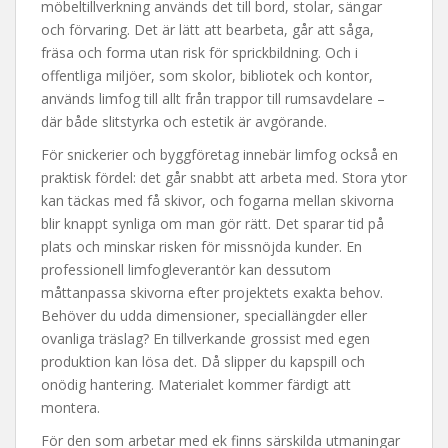
möbeltillverkning används det till bord, stolar, sängar
och förvaring. Det är lätt att bearbeta, går att såga,
fräsa och forma utan risk för sprickbildning. Och i
offentliga miljöer, som skolor, bibliotek och kontor,
används limfog till allt från trappor till rumsavdelare –
där både slitstyrka och estetik är avgörande.
För snickerier och byggföretag innebär limfog också en
praktisk fördel: det går snabbt att arbeta med. Stora ytor
kan täckas med få skivor, och fogarna mellan skivorna
blir knappt synliga om man gör rätt. Det sparar tid på
plats och minskar risken för missnöjda kunder. En
professionell limfogleverantör kan dessutom
måttanpassa skivorna efter projektets exakta behov.
Behöver du udda dimensioner, speciallängder eller
ovanliga träslag? En tillverkande grossist med egen
produktion kan lösa det. Då slipper du kapspill och
onödig hantering. Materialet kommer färdigt att
montera.
För den som arbetar med ek finns särskilda utmaningar