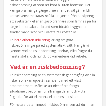
riskbedömning är som att köra bil utan bromsar. Det
kan gå bra många gånger, men när det väl går fel blir
konsekvenserna katastrofala. En gnista från en slipning,
ett svetsstänk eller en gasolbrännare som lämnas på för
länge kan orsaka en brand som förstör byggnader,
skadar människor och i värsta fall kostar liv.
En
heta arbeten utbildning
lär dig att göra
riskbedömningar på ett systematiskt sätt. Här går vi
igenom vad en riskbedömning innebär, vilka frågor du
måste ställa, och hur du dokumenterar ditt arbete.
Vad är en riskbedömning?
En riskbedömning är en systematisk genomgång av alla
risker som kan uppstå i samband med ett visst
arbetsmoment. Målet är att identifiera farliga
situationer, bedöma hur allvarliga de är, och vidta
åtgärder för att eliminera eller minska riskerna.
För heta arbeten innebär riskbedömningen att du innan