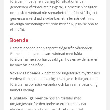
föräldern – det är en lösning för situationer där
gemensam vårdnad inte fungerar. Domstolen beslutar
om enskild vårdnad när samarbetet är så bristfälligt att
gemensam vårdnad skadar barnet, eller när det finns
allvarliga omständigheter som missbruk, psykisk ohälsa
eller våld.
Boende
Barnets boende är en separat fråga från vårdnaden.
Barnet kan ha gemensam vårdnad med båda
föräldrarna men bo huvudsakligen hos en av dem, eller
bo växelvis hos båda.
Växelvist boende
– barnet bor ungefär lika mycket hos
vardera föräldern – är vanligt i Sverige och fungerar när
föräldrarna bor nära varandra och kan samarbeta kring
barnets vardag.
Huvudsakligt boende
hos en förälder med
umgängesrätt för den andre är ett alternativ när
växelvist boende inte är praktiskt eller lämpligt.