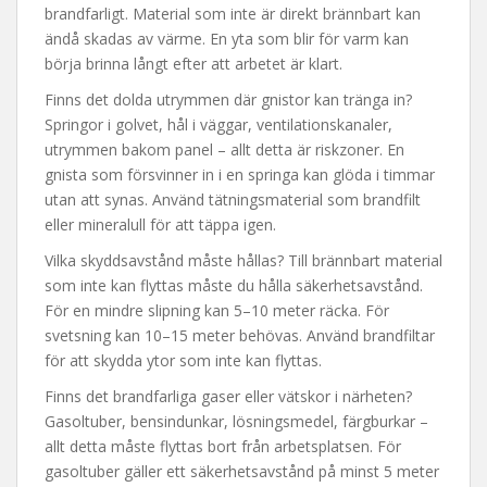
brandfarligt. Material som inte är direkt brännbart kan
ändå skadas av värme. En yta som blir för varm kan
börja brinna långt efter att arbetet är klart.
Finns det dolda utrymmen där gnistor kan tränga in?
Springor i golvet, hål i väggar, ventilationskanaler,
utrymmen bakom panel – allt detta är riskzoner. En
gnista som försvinner in i en springa kan glöda i timmar
utan att synas. Använd tätningsmaterial som brandfilt
eller mineralull för att täppa igen.
Vilka skyddsavstånd måste hållas? Till brännbart material
som inte kan flyttas måste du hålla säkerhetsavstånd.
För en mindre slipning kan 5–10 meter räcka. För
svetsning kan 10–15 meter behövas. Använd brandfiltar
för att skydda ytor som inte kan flyttas.
Finns det brandfarliga gaser eller vätskor i närheten?
Gasoltuber, bensindunkar, lösningsmedel, färgburkar –
allt detta måste flyttas bort från arbetsplatsen. För
gasoltuber gäller ett säkerhetsavstånd på minst 5 meter