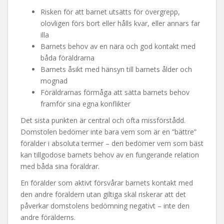
Risken för att barnet utsätts för övergrepp,
olovligen förs bort eller hålls kvar, eller annars far
illa
Barnets behov av en nära och god kontakt med
båda föräldrarna
Barnets åsikt med hänsyn till barnets ålder och
mognad
Föräldrarnas förmåga att sätta barnets behov
framför sina egna konflikter
Det sista punkten är central och ofta missförstådd.
Domstolen bedömer inte bara vem som är en ”bättre”
förälder i absoluta termer – den bedömer vem som bäst
kan tillgodose barnets behov av en fungerande relation
med båda sina föräldrar.
En förälder som aktivt försvårar barnets kontakt med
den andre föräldern utan giltiga skäl riskerar att det
påverkar domstolens bedömning negativt – inte den
andre förälderns.