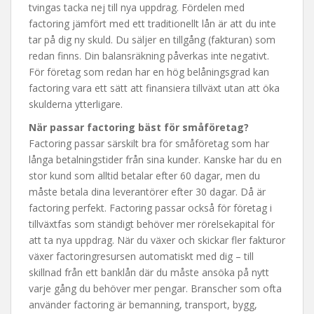
tvingas tacka nej till nya uppdrag. Fördelen med
factoring jämfört med ett traditionellt lån är att du inte
tar på dig ny skuld. Du säljer en tillgång (fakturan) som
redan finns. Din balansräkning påverkas inte negativt.
För företag som redan har en hög belåningsgrad kan
factoring vara ett sätt att finansiera tillväxt utan att öka
skulderna ytterligare.
När passar factoring bäst för småföretag?
Factoring passar särskilt bra för småföretag som har
långa betalningstider från sina kunder. Kanske har du en
stor kund som alltid betalar efter 60 dagar, men du
måste betala dina leverantörer efter 30 dagar. Då är
factoring perfekt. Factoring passar också för företag i
tillväxtfas som ständigt behöver mer rörelsekapital för
att ta nya uppdrag. När du växer och skickar fler fakturor
växer factoringresursen automatiskt med dig – till
skillnad från ett banklån där du måste ansöka på nytt
varje gång du behöver mer pengar. Branscher som ofta
använder factoring är bemanning, transport, bygg,