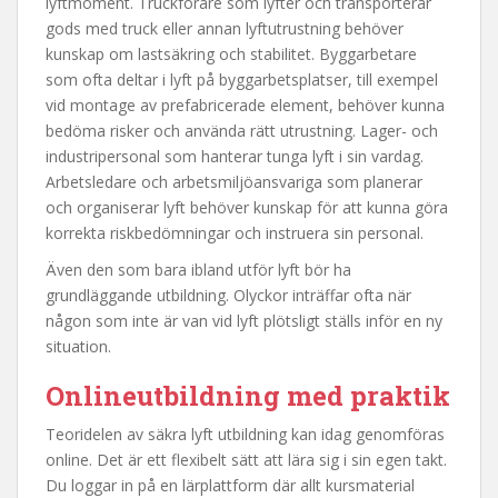
lyftmoment. Truckförare som lyfter och transporterar
gods med truck eller annan lyftutrustning behöver
kunskap om lastsäkring och stabilitet. Byggarbetare
som ofta deltar i lyft på byggarbetsplatser, till exempel
vid montage av prefabricerade element, behöver kunna
bedöma risker och använda rätt utrustning. Lager- och
industripersonal som hanterar tunga lyft i sin vardag.
Arbetsledare och arbetsmiljöansvariga som planerar
och organiserar lyft behöver kunskap för att kunna göra
korrekta riskbedömningar och instruera sin personal.
Även den som bara ibland utför lyft bör ha
grundläggande utbildning. Olyckor inträffar ofta när
någon som inte är van vid lyft plötsligt ställs inför en ny
situation.
Onlineutbildning med praktik
Teoridelen av säkra lyft utbildning kan idag genomföras
online. Det är ett flexibelt sätt att lära sig i sin egen takt.
Du loggar in på en lärplattform där allt kursmaterial