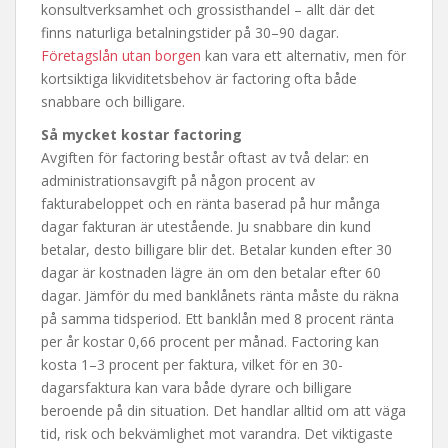
konsultverksamhet och grossisthandel – allt där det
finns naturliga betalningstider på 30–90 dagar.
Företagslån utan borgen
kan vara ett alternativ, men för
kortsiktiga likviditetsbehov är factoring ofta både
snabbare och billigare.
Så mycket kostar factoring
Avgiften för factoring består oftast av två delar: en
administrationsavgift på någon procent av
fakturabeloppet och en ränta baserad på hur många
dagar fakturan är utestående. Ju snabbare din kund
betalar, desto billigare blir det. Betalar kunden efter 30
dagar är kostnaden lägre än om den betalar efter 60
dagar. Jämför du med banklånets ränta måste du räkna
på samma tidsperiod. Ett banklån med 8 procent ränta
per år kostar 0,66 procent per månad. Factoring kan
kosta 1–3 procent per faktura, vilket för en 30-
dagarsfaktura kan vara både dyrare och billigare
beroende på din situation. Det handlar alltid om att väga
tid, risk och bekvämlighet mot varandra. Det viktigaste