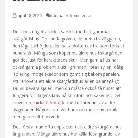
april 18, 2026
Lämna en kommentar
Det finns något alldeles särskilt med ett gammalt
skärgårdshus. De sneda golven, de breda träväggarna,
den låga takhöjden, den salta doften av trä som torkat i
hundra år. Många som köper ett äldre hus i skärgården
gör det just för karaktärens skull. Men gamla hus har
också gamla problem. Fukt i grunden, röta i syllen, dålig
isolering, mögelskador som gömt sig bakom panelen.
Att renovera ett äldre skärgårdshus är en balansgång.
Du vill bevara själen, men du måste också få huset att
fungera för dagens krav på komfort och säkerhet. Det
kräver en
snickare Värmdö
med erfarenhet av äldre
byggnader. Någon som vet hur man möter ny teknik
med gammalt hantverk.
Det första man ofta upptäcker i ett äldre skärgårdshus
är grunden. Många äldre hus har källarlösa grunder av