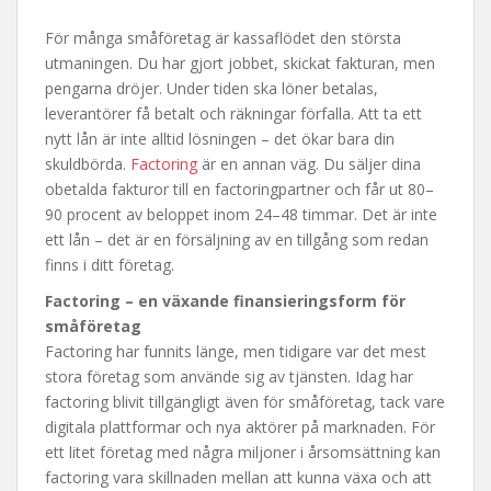
För många småföretag är kassaflödet den största
utmaningen. Du har gjort jobbet, skickat fakturan, men
pengarna dröjer. Under tiden ska löner betalas,
leverantörer få betalt och räkningar förfalla. Att ta ett
nytt lån är inte alltid lösningen – det ökar bara din
skuldbörda.
Factoring
är en annan väg. Du säljer dina
obetalda fakturor till en factoringpartner och får ut 80–
90 procent av beloppet inom 24–48 timmar. Det är inte
ett lån – det är en försäljning av en tillgång som redan
finns i ditt företag.
Factoring – en växande finansieringsform för
småföretag
Factoring har funnits länge, men tidigare var det mest
stora företag som använde sig av tjänsten. Idag har
factoring blivit tillgängligt även för småföretag, tack vare
digitala plattformar och nya aktörer på marknaden. För
ett litet företag med några miljoner i årsomsättning kan
factoring vara skillnaden mellan att kunna växa och att