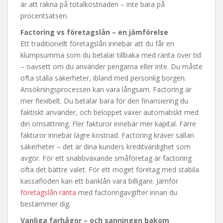
är att räkna på totalkostnaden – inte bara på
procentsatsen.
Factoring vs företagslån – en jämförelse
Ett traditionellt företagslån innebär att du får en
klumpsumma som du betalar tillbaka med ränta över tid
– oavsett om du använder pengarna eller inte. Du måste
ofta ställa säkerheter, ibland med personlig borgen.
Ansökningsprocessen kan vara långsam. Factoring är
mer flexibelt. Du betalar bara för den finansiering du
faktiskt använder, och beloppet växer automatiskt med
din omsättning. Fler fakturor innebär mer kapital. Färre
fakturor innebär lägre kostnad. Factoring kräver sällan
säkerheter – det är dina kunders kreditvärdighet som
avgör. För ett snabbväxande småföretag är factoring
ofta det bättre valet. För ett moget företag med stabila
kassaflöden kan ett banklån vara billigare. Jämför
företagslån ränta
med factoringavgifter innan du
bestämmer dig.
Vanliga farhågor – och sanningen bakom