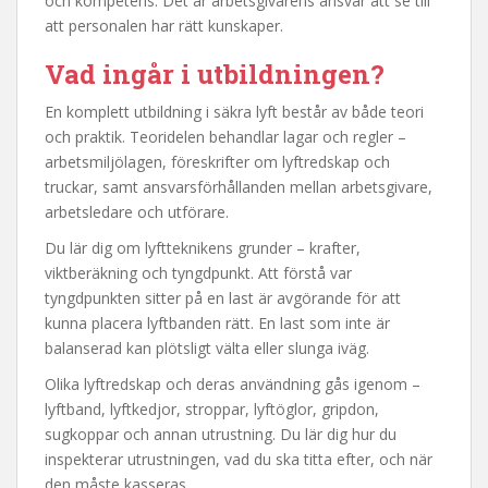
och kompetens. Det är arbetsgivarens ansvar att se till
att personalen har rätt kunskaper.
Vad ingår i utbildningen?
En komplett utbildning i säkra lyft består av både teori
och praktik. Teoridelen behandlar lagar och regler –
arbetsmiljölagen, föreskrifter om lyftredskap och
truckar, samt ansvarsförhållanden mellan arbetsgivare,
arbetsledare och utförare.
Du lär dig om lyftteknikens grunder – krafter,
viktberäkning och tyngdpunkt. Att förstå var
tyngdpunkten sitter på en last är avgörande för att
kunna placera lyftbanden rätt. En last som inte är
balanserad kan plötsligt välta eller slunga iväg.
Olika lyftredskap och deras användning gås igenom –
lyftband, lyftkedjor, stroppar, lyftöglor, gripdon,
sugkoppar och annan utrustning. Du lär dig hur du
inspekterar utrustningen, vad du ska titta efter, och när
den måste kasseras.