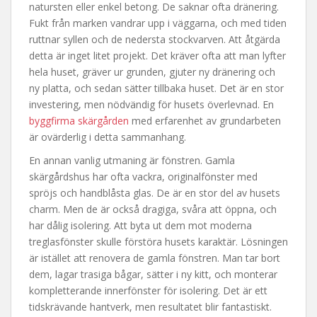
natursten eller enkel betong. De saknar ofta dränering.
Fukt från marken vandrar upp i väggarna, och med tiden
ruttnar syllen och de nedersta stockvarven. Att åtgärda
detta är inget litet projekt. Det kräver ofta att man lyfter
hela huset, gräver ur grunden, gjuter ny dränering och
ny platta, och sedan sätter tillbaka huset. Det är en stor
investering, men nödvändig för husets överlevnad. En
byggfirma skärgården
med erfarenhet av grundarbeten
är ovärderlig i detta sammanhang.
En annan vanlig utmaning är fönstren. Gamla
skärgårdshus har ofta vackra, originalfönster med
spröjs och handblåsta glas. De är en stor del av husets
charm. Men de är också dragiga, svåra att öppna, och
har dålig isolering. Att byta ut dem mot moderna
treglasfönster skulle förstöra husets karaktär. Lösningen
är istället att renovera de gamla fönstren. Man tar bort
dem, lagar trasiga bågar, sätter i ny kitt, och monterar
kompletterande innerfönster för isolering. Det är ett
tidskrävande hantverk, men resultatet blir fantastiskt.