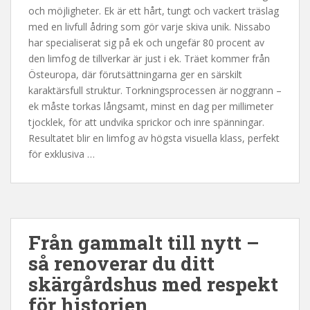
och möjligheter. Ek är ett hårt, tungt och vackert träslag
med en livfull ådring som gör varje skiva unik. Nissabo
har specialiserat sig på ek och ungefär 80 procent av
den limfog de tillverkar är just i ek. Träet kommer från
Östeuropa, där förutsättningarna ger en särskilt
karaktärsfull struktur. Torkningsprocessen är noggrann –
ek måste torkas långsamt, minst en dag per millimeter
tjocklek, för att undvika sprickor och inre spänningar.
Resultatet blir en limfog av högsta visuella klass, perfekt
för exklusiva …
Från gammalt till nytt –
så renoverar du ditt
skärgårdshus med respekt
för historien