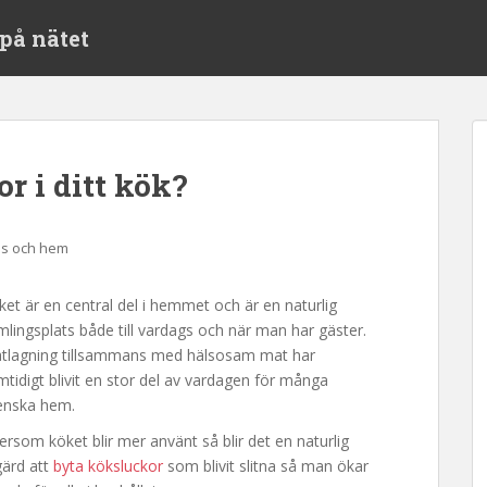
på nätet
r i ditt kök?
s och hem
ket är en central del i hemmet och är en naturlig
mlingsplats både till vardags och när man har gäster.
tlagning tillsammans med hälsosam mat har
mtidigt blivit en stor del av vardagen för många
enska hem.
ersom köket blir mer använt så blir det en naturlig
gärd att
byta köksluckor
som blivit slitna så man ökar