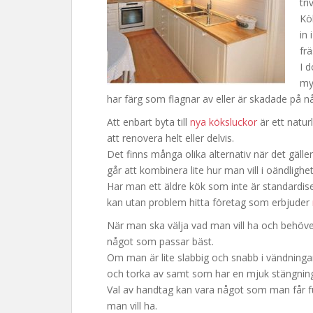
tri
Kö
in 
frä
I 
my
har färg som flagnar av eller är skadade på nå
Att enbart byta till
nya köksluckor
är ett naturl
att renovera helt eller delvis.
Det finns många olika alternativ när det gälle
går att kombinera lite hur man vill i oändlighet
Har man ett äldre kök som inte är standardise
kan utan problem hitta företag som erbjuder
När man ska välja vad man vill ha och behöver
något som passar bäst.
Om man är lite slabbig och snabb i vändninga
och torka av samt som har en mjuk stängnin
Val av handtag kan vara något som man får fu
man vill ha.