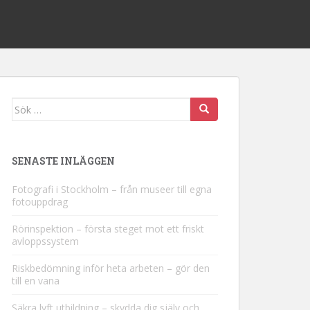
Sök efter:
SENASTE INLÄGGEN
Fotografi i Stockholm – från museer till egna
fotouppdrag
Rörinspektion – första steget mot ett friskt
avloppssystem
Riskbedömning inför heta arbeten – gör den
till en vana
Säkra lyft utbildning – skydda dig själv och