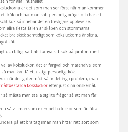
vseln för alla i hushållet.
ksluckorna är det som man ser först när man kommer
i ett kök och har man satt personlig prägel och har ett
scht kök så innebär det en trevligare upplevelse.
dom allra flesta fallen är skåpen och stommarna i
cket bra skick samtidigt som köksluckorna är slitna,
got sätt.
igt och billigt sätt att förnya sitt kök på jämfört med
r val av köksluckor, det är färgval och materialval som
 så man kan få ett riktigt personligt kök.
rat när det gäller mått så är det inga problem, man
måttbeställda köksluckor
efter just dina önskemål.
 så måste man ställa sig lite frågor så att man får
rna så vill man som exempel ha luckor som är lätta
g.
ndera på ett bra tag innan man hittar rätt sort som