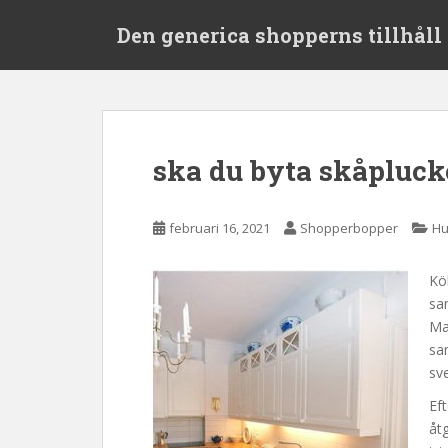
S
Den generica shopperns tillhåll 
k
i
p
t
o
m
ska du byta skåplucko
a
i
n
februari 16, 2021
Shopperbopper
Hu
c
o
Kö
n
sa
t
Ma
e
sa
n
sv
t
Eft
åt