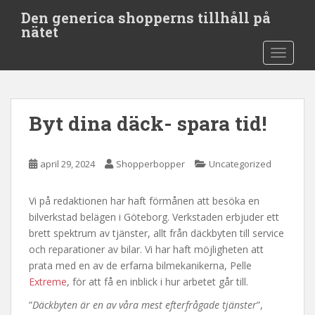
S
Den generica shopperns tillhåll på
k
nätet
i
TOGGLE
p
t
o
m
Byt dina däck- spara tid!
a
i
n
april 29, 2024
Shopperbopper
Uncategorized
c
o
Vi på redaktionen har haft förmånen att besöka en
n
bilverkstad belägen i Göteborg. Verkstaden erbjuder ett
t
brett spektrum av tjänster, allt från däckbyten till service
e
och reparationer av bilar. Vi har haft möjligheten att
n
prata med en av de erfarna bilmekanikerna, Pelle
t
Extreme
, för att få en inblick i hur arbetet går till.
”
Däckbyten är en av våra mest efterfrågade tjänster
”,