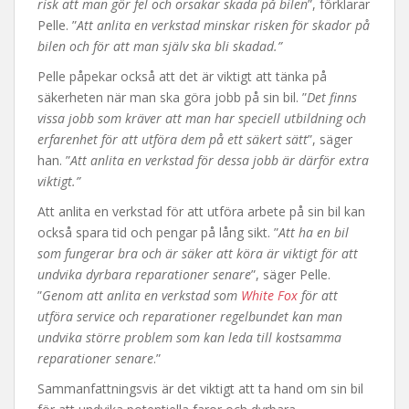
risk att man gör fel och orsakar skada på bilen
”, förklarar
Pelle. ”
Att anlita en verkstad minskar risken för skador på
bilen och för att man själv ska bli skadad.”
Pelle påpekar också att det är viktigt att tänka på
säkerheten när man ska göra jobb på sin bil. ”
Det finns
vissa jobb som kräver att man har speciell utbildning och
erfarenhet för att utföra dem på ett säkert sätt
”, säger
han. ”
Att anlita en verkstad för dessa jobb är därför extra
viktigt.”
Att anlita en verkstad för att utföra arbete på sin bil kan
också spara tid och pengar på lång sikt. ”
Att ha en bil
som fungerar bra och är säker att köra är viktigt för att
undvika dyrbara reparationer senare
”, säger Pelle.
”
Genom att anlita en verkstad som
White Fox
för att
utföra service och reparationer regelbundet kan man
undvika större problem som kan leda till kostsamma
reparationer senare
.”
Sammanfattningsvis är det viktigt att ta hand om sin bil