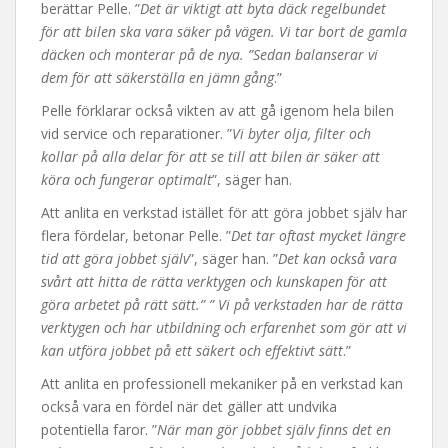
berättar Pelle. ”
Det är viktigt att byta däck regelbundet
för att bilen ska vara säker på vägen. Vi tar bort de gamla
däcken och monterar på de nya. ”Sedan balanserar vi
dem för att säkerställa en jämn gång
.”
Pelle förklarar också vikten av att gå igenom hela bilen
vid service och reparationer. ”
Vi byter olja, filter och
kollar på alla delar för att se till att bilen är säker att
köra och fungerar optimalt
”, säger han.
Att anlita en verkstad istället för att göra jobbet själv har
flera fördelar, betonar Pelle. ”
Det tar oftast mycket längre
tid att göra jobbet själv
”, säger han. ”
Det kan också vara
svårt att hitta de rätta verktygen och kunskapen för att
göra arbetet på rätt sätt.” ” Vi på verkstaden har de rätta
verktygen och har utbildning och erfarenhet som gör att vi
kan utföra jobbet på ett säkert och effektivt sätt
.”
Att anlita en professionell mekaniker på en verkstad kan
också vara en fördel när det gäller att undvika
potentiella faror. ”
När man gör jobbet själv finns det en